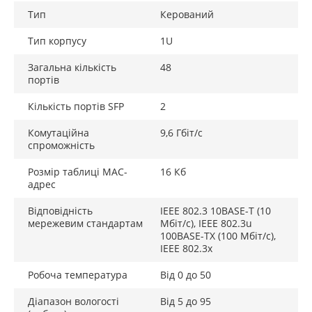
Тип
Керований
Тип корпусу
1U
Загальна кількість
48
портів
Кількість портів SFP
2
Комутаційна
9,6 Гбіт/с
спроможність
Розмір таблиці МАС-
16 Кб
адрес
Відповідність
IEEE 802.3 10BASE-T (10
мережевим стандартам
Мбіт/с), IEEE 802.3u
100BASE-TX (100 Мбіт/с),
IEEE 802.3x
Робоча температура
Від 0 до 50
Діапазон вологості
Від 5 до 95