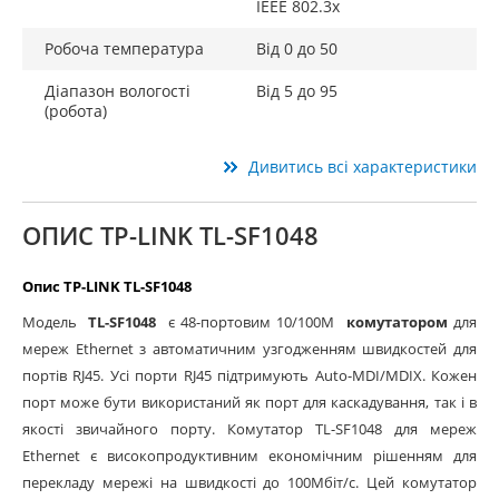
IEEE 802.3x
Робоча температура
Від 0 до 50
Діапазон вологості
Від 5 до 95
(робота)
Дивитись всі характеристики
ОПИС TP-LINK TL-SF1048
Опис TP-LINK TL-SF1048
Модель
TL-SF1048
є 48-портовим 10/100M
комутатором
для
мереж Ethernet з автоматичним узгодженням швидкостей для
портів RJ45. Усі порти RJ45 підтримують Auto-MDI/MDIX. Кожен
порт може бути використаний як порт для каскадування, так і в
якості звичайного порту. Комутатор TL-SF1048 для мереж
Ethernet є високопродуктивним економічним рішенням для
перекладу мережі на швидкості до 100Мбіт/с. Цей комутатор