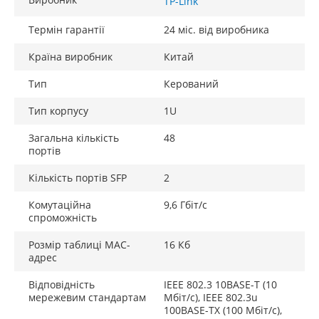
TP-Link
Термін гарантії
24 міс. від виробника
Країна виробник
Китай
Тип
Керований
Тип корпусу
1U
Загальна кількість
48
портів
Кількість портів SFP
2
Комутаційна
9,6 Гбіт/с
спроможність
Розмір таблиці МАС-
16 Кб
адрес
Відповідність
IEEE 802.3 10BASE-T (10
мережевим стандартам
Мбіт/с), IEEE 802.3u
100BASE-TX (100 Мбіт/с),