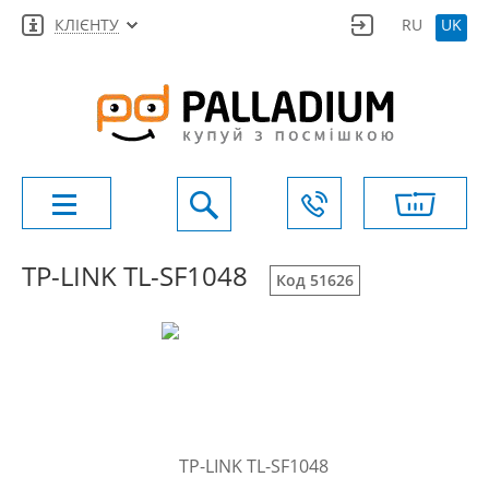
КЛІЄНТУ
RU
UK
TP-LINK TL-SF1048
Код 51626