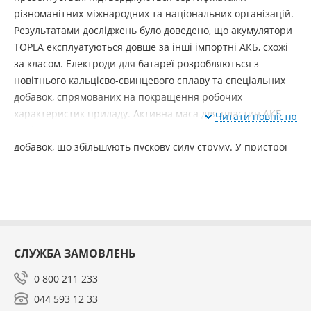
різноманітних міжнародних та національних організацій.
Результатами досліджень було доведено, що акумулятори
TOPLА експлуатуються довше за інші імпортні АКБ, схожі
за класом. Електроди для батареї розробляються з
новітнього кальцієво-свинцевого сплаву та спеціальних
добавок, спрямованих на покращення робочих
характеристик приладу. Активна маса для пластин АКБ
Читати повністю
Topla створена з високоякісного свинцю із застосуванням
добавок, що збільшують пускову силу струму. У пристрої
встановлений сепаратор, здатний убезпечити апарат від
коротких замикань. Акумулятор Topla мають посилений
струм холодного запуску, експлуатацію при температурі
від -40 до +60 градусів, збільшені терміни служби,
оснащення ручкою для зручності в перенесенні, відмінні
показники вібро- та удароміцності.
СЛУЖБА ЗАМОВЛЕНЬ
0 800 211 233
044 593 12 33