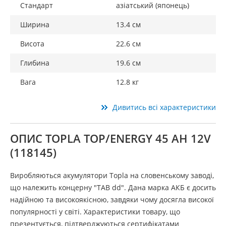
Стандарт
азіатський (японець)
Ширина
13.4 см
Висота
22.6 см
Глибина
19.6 см
Вага
12.8 кг
Дивитись всі характеристики
ОПИС TOPLA TOP/ENERGY 45 AH 12V
(118145)
Виробляються акумулятори Topla на словенському заводі,
що належить концерну "ТАВ dd". Дана марка АКБ є досить
надійною та високоякісною, завдяки чому досягла високої
популярності у світі. Характеристики товару, що
презентується, підтверджуються сертифікатами