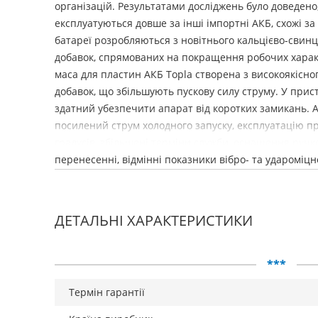
організацій. Результатами досліджень було доведен
експлуатуються довше за інші імпортні АКБ, схожі за
батареї розробляються з новітнього кальцієво-свинц
добавок, спрямованих на покращення робочих харак
маса для пластин АКБ Topla створена з високоякісно
добавок, що збільшують пускову силу струму. У прис
здатний убезпечити апарат від коротких замикань. 
посилений струм холодного запуску, експлуатацію пр
градусів, збільшені терміни служби, оснащення ручк
перенесенні, відмінні показники вібро- та удароміцно
ДЕТАЛЬНІ ХАРАКТЕРИСТИКИ
***
Термін гарантії