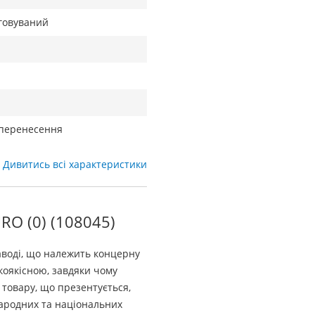
говуваний
 перенесення
Дивитись всі характеристики
O (0) (108045)
аводі, що належить концерну
коякісною, завдяки чому
и товару, що презентується,
ародних та національних