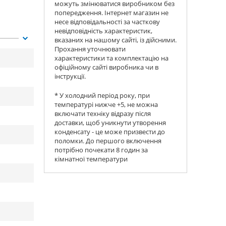
можуть змінюватися виробником без
попередження. Інтернет магазин не
несе відповідальності за часткову
невідповідність характеристик,
вказаних на нашому сайті, із дійсними.
Прохання уточнювати
характеристики та комплектацію на
офіційному сайті виробника чи в
інструкції.
* У холодний період року, при
температурі нижче +5, не можна
включати техніку відразу після
доставки, щоб уникнути утворення
конденсату - це може призвести до
поломки. До першого включення
потрібно почекати 8 годин за
кімнатної температури