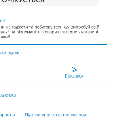
um!
ни на гаджети та побутову техніку? Випробуй свій
ижок" на різноманітні товари в інтернет-магазині
 який...
ти відгук
Порівняти
друкувати
арантія
Підключення та встановлення