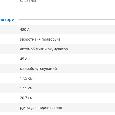
Словенія
лятори
420 А
зворотна (+ праворуч)
автомобільний акумулятор
45 Ач
малообслуговуваний
17.5 см
17.5 см
20.7 см
ручка для перенесення