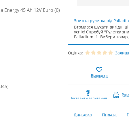
Знижка рулетка від Palladi
Втомився шукати вигідні ці
успіх! Спробуй "Рулетку зн
Palladium. 1. Вибери товар,
Оцінка:
Залиши
Відкласти
Роз
Поставити запитання
Доставка
Оплата
Г