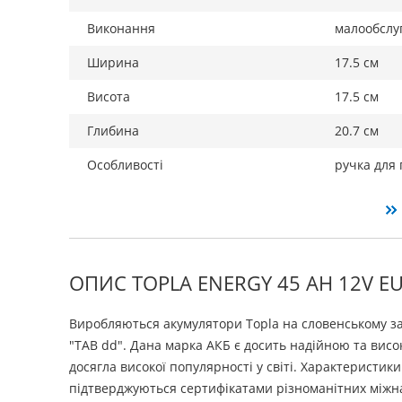
Виконання
малообслу
Ширина
17.5 см
Висота
17.5 см
Глибина
20.7 см
Особливості
ручка для
ОПИС TOPLA ENERGY 45 AH 12V EUR
Виробляються акумулятори Topla на словенському з
"ТАВ dd". Дана марка АКБ є досить надійною та висо
досягла високої популярності у світі. Характеристик
підтверджуються сертифікатами різноманітних міжн