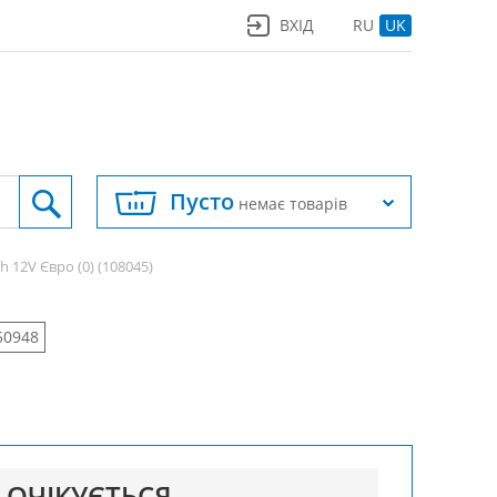
ВХІД
RU
UK
Пусто
немає товарів
h 12V Євро (0) (108045)
50948
ОЧІКУЄТЬСЯ