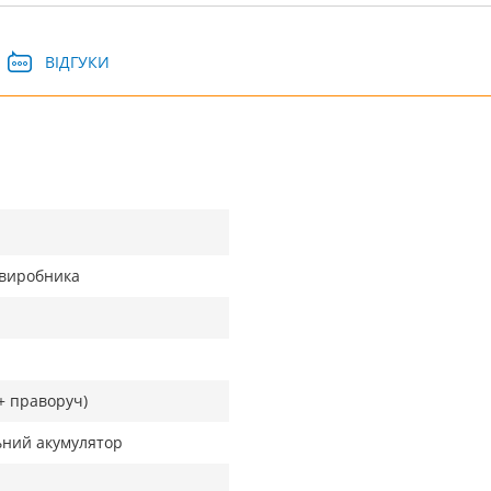
ВІДГУКИ
д виробника
+ праворуч)
ьний акумулятор