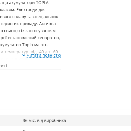
о, що акумулятори TOPLА
 класом. Електроди для
евого сплаву та спеціальних
теристик приладу. Активна
го свинцю із застосуванням
трої встановлений сепаратор,
Акумулятор Topla мають
и температурі від -40 до +60
Читати повністю
ою для зручності в
сті.
36 міс. від виробника