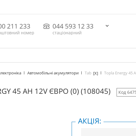
00 211 233
044 593 12 33
оштовний номер
стаціонарний
Tab
Topla Energy 45 A
електроніка
Автомобільні акумулятори
[X]
GY 45 AH 12V ЄВРО (0) (108045)
Код 647
АКЦІЯ: