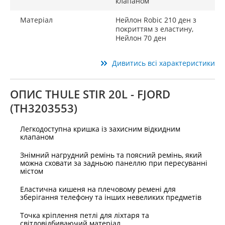
клапаном
Матеріал
Нейлон Robic 210 ден з
покриттям з еластину,
Нейлон 70 ден
Дивитись всі характеристики
ОПИС THULE STIR 20L - FJORD
(TH3203553)
Легкодоступна кришка із захисним відкидним
клапаном
Знімний нагрудний ремінь та поясний ремінь, який
можна сховати за задньою панеллю при пересуванні
містом
Еластична кишеня на плечовому ремені для
зберігання телефону та інших невеликих предметів
Точка кріплення петлі для ліхтаря та
світловідбиваючий матеріал