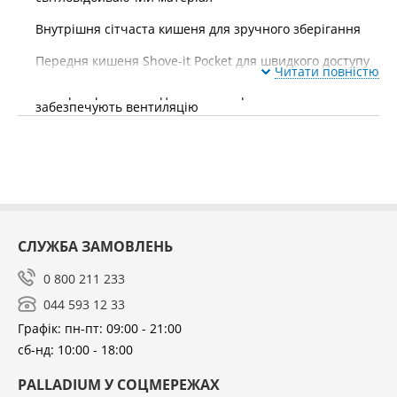
Внутрішня сітчаста кишеня для зручного зберігання
Передня кишеня Shove-it Pocket для швидкого доступу
Читати повністю
Повітря проникні задня панель і ремені на плечі
забезпечують вентиляцію
Конструкція, призначена для зберігання води, включає
кишеню для ємності з водою, отвір для трубки і дві
бічні кишені для пляшок з водою
СЛУЖБА ЗАМОВЛЕНЬ
0 800 211 233
044 593 12 33
Графік: пн-пт: 09:00 - 21:00
сб-нд: 10:00 - 18:00
PALLADIUM У СОЦМЕРЕЖАХ