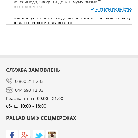
велосипеда, зводячи до мінімуму ризик її
пошкодження.
Читати повністю
Надійна установка - подовжена нижня частина затиску
не дасть велосипеду впасти.
Стійкі колеса - надійно зафіксовані в інтелектуальних
тримачах коліс з діагональними ременями, що швидко
знімаються, для фіксації коліс.
Зручний інтерфейс для перенесення багажника з
одного боку автомобіля в інший без допомоги
інструментів.
СЛУЖБА ЗАМОВЛЕНЬ
Максимальна вага велосипеда: 20 кг.
0 800 211 233
У комплект включені перехідники T-Track (20x20 мм)
044 593 12 33
для монтажу багажника велосипеда прямо на Т-подібні
пази рейлінгів багажника автомобіля.
Графік: пн-пт: 09:00 - 21:00
сб-нд: 10:00 - 18:00
PALLADIUM У СОЦМЕРЕЖАХ