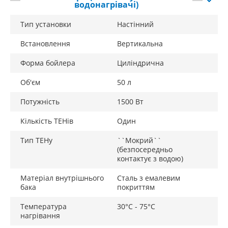
водонагрівачі)
Тип установки
Настінний
Встановлення
Вертикальна
Форма бойлера
Циліндрична
Об'єм
50 л
Потужність
1500 Вт
Кількість ТЕНів
Один
Тип ТЕНу
``Мокрий``
(безпосередньо
контактує з водою)
Матеріал внутрішнього
Сталь з емалевим
бака
покриттям
Температура
30°C - 75°С
нагрівання