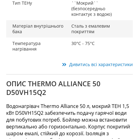
Тип ТЕНу
``Мокрий``
(безпосередньо
контактує з водою)
Матеріал внутрішнього
Сталь з емалевим
бака
покриттям
Температура
30°C - 75°С
нагрівання
Дивитись всі характеристики
ОПИС THERMO ALLIANCE 50
D50VH15Q2
Водонагрівач Thermo Alliance 50 л, мокрий ТЕН 1,5
кВт D50VH15Q2 забезпечить подачу гарячої води
для побутових потреб. Бойлер можна встановити
вертикально або горизонтально. Корпус покритий
шаром емалі, стійкий до корозії. Ізоляція з