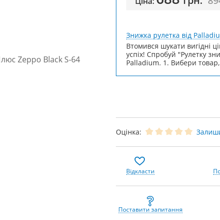
грн.
89
Ціна:
Знижка рулетка від Palladi
Втомився шукати вигідні ці
успіх! Спробуй "Рулетку зн
Palladium. 1. Вибери товар,
Оцінка:
Залиши
Відкласти
По
Поставити запитання