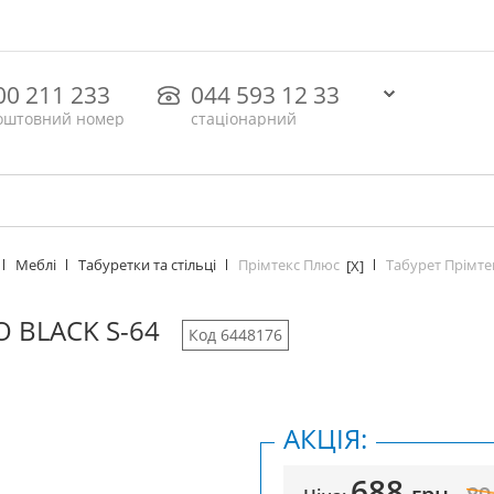
00 211 233
044 593 12 33
оштовний номер
стаціонарний
Прімтекс Плюс
Табурет Прімтек
Меблі
Табуретки та стільці
[X]
 BLACK S-64
Код 6448176
АКЦІЯ:
688