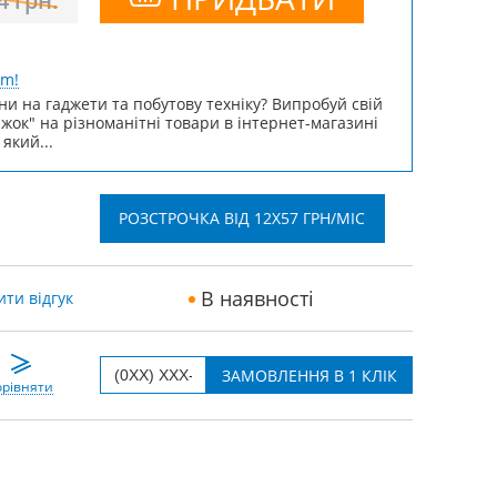
4
грн.
um!
ни на гаджети та побутову техніку? Випробуй свій
ижок" на різноманітні товари в інтернет-магазині
 який...
РОЗСТРОЧКА ВІД 12X57 ГРН/МІС
В наявності
ти відгук
рівняти