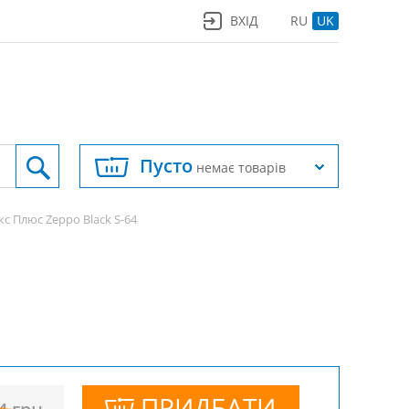
ВХІД
RU
UK
Пусто
немає товарів
с Плюс Zeppo Black S-64
ПРИДБАТИ