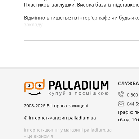
Пластикові заглушки. Висока база із підставкою
Відмінно впишеться в інтер'єр кафе чи будь-я
закладу.
СЛУЖБА
0 800
044 5
2008-2026
Всі права захищені
Графік: пн
© Інтернет-магазин palladium.ua
сб-нд: 10:
Інтернет-шопінг у магазині palladium.ua
– це економія