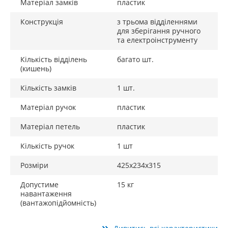
Матеріал замків
пластик
Конструкція
з трьома відділеннями
для зберігання ручного
та електроінструменту
Кількість відділень
багато шт.
(кишень)
Кількість замків
1 шт.
Матеріал ручок
пластик
Матеріал петель
пластик
Кількість ручок
1 шт
Розміри
425х234х315
Допустиме
15 кг
навантаження
(вантажопідйомність)