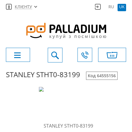
КЛІЄНТУ
RU
UK
STANLEY STHT0-83199
Код 64555156