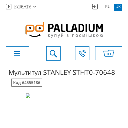
КЛІЄНТУ
RU
UK
STANLEY STHT0-70648
Мультитул
Код 64555186