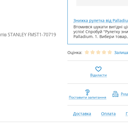
Знижка рулетка від Palladi
Втомився шукати вигідні ці
успіх! Спробуй "Рулетку зн
Palladium. 1. Вибери товар,
Оцінка:
Залиши
Відкласти
Роз
Поставити запитання
Доставка
Оплата
Г