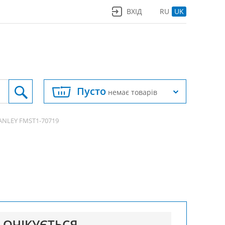
ВХІД
RU
UK
Пусто
немає товарів
ANLEY FMST1-70719
ОЧІКУЄТЬСЯ