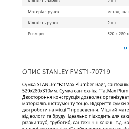
Кількість замків
2 шт.
Матеріал ручок
метал, тка
Кількість ручок
2 шт
Розміри
520 x 280 x
ОПИС STANLEY FMST1-70719
Сумка STANLEY "FatMax Plumber Bag", сантехнік
520х280х310мм. Сумка сантехніка "FatMax Plum
Двостороння конструкція дозволяє організува
матеріалів, інструменту тощо. Відкриття сумки з
для роботи на місці її проведення. Міцний мат
від вологи та бруду. Ідеально підходить для зах
різаки труб, трубогиб, сантехнічні ключі і т.д. 
кишені для організації найкращого порядку зб