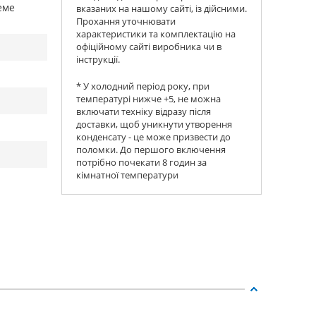
еме
вказаних на нашому сайті, із дійсними.
Прохання уточнювати
характеристики та комплектацію на
офіційному сайті виробника чи в
інструкції.
* У холодний період року, при
температурі нижче +5, не можна
включати техніку відразу після
доставки, щоб уникнути утворення
конденсату - це може призвести до
поломки. До першого включення
потрібно почекати 8 годин за
кімнатної температури