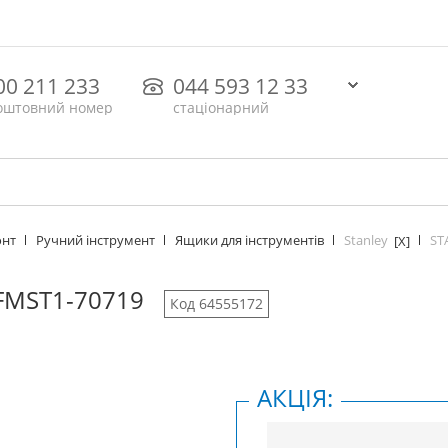
00 211 233
044 593 12 33
оштовний номер
стаціонарний
Stanley
ST
онт
Ручний інструмент
Ящики для інструментів
[X]
FMST1-70719
Код 64555172
АКЦІЯ: