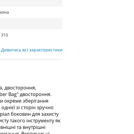
нина
 310
Дивитись всі характеристики
а, двостороння,
ber Bag" двостороння.
ти окреме зберігання
 однієї зі сторін зручно
еріал боковин для захисту
исту такого інструменту як
Зовнішні та внутрішні
ерігання. Вертикальні