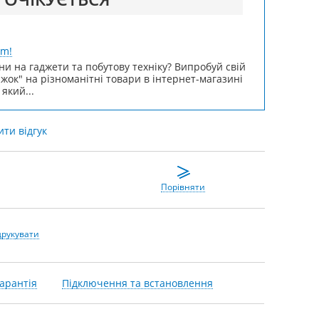
um!
ни на гаджети та побутову техніку? Випробуй свій
ижок" на різноманітні товари в інтернет-магазині
 який...
ти відгук
Порівняти
друкувати
арантія
Підключення та встановлення