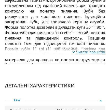
зафіксована гвинтами. Ергономічна форма ручки з
поглибленням під вказівний палець для кращого
контролю на початку пиляння. Зуби без
розлучення для чистішого пиляння. Індукційно
загартовані зубці для тривалого терміну служби.
Форма полотна дозволяє відкладати кути 30 ° і 90 °.
Форма зубів для пиляння "на себе" - легкий початок
пиляння та підвищений контроль. Товщина
полотна 1мм для підвищеної точності пиляння.
Розмір зубів 11 tpi (11 зубів/дюйм). Ножівка для
Читати повністю
пиляння ПВХ та АБС-пластику. Рукоятка із двох
матеріалів для кращого контролю інструменту та
більшого комфорту.
ДЕТАЛЬНІ ХАРАКТЕРИСТИКИ
***