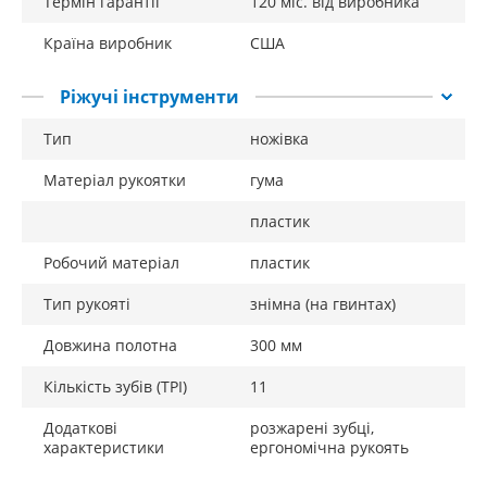
Термін гарантії
120 міс. від виробника
Країна виробник
США
Ріжучі інструменти
Тип
ножівка
Матеріал рукоятки
гума
пластик
Робочий матеріал
пластик
Тип рукояті
знімна (на гвинтах)
Довжина полотна
300 мм
Кількість зубів (TPI)
11
Додаткові
розжарені зубці,
характеристики
ергономічна рукоять