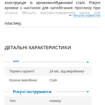
конструкція із хромомолібденової сталі. Ріжучі
кромки з насічкою для запобігання прослизу при
різанні. Можуть використовуватися також для
Читати повністю
різання алюмінію, міді, металевої сітки, шкіри та
пластику.
ДЕТАЛЬНІ ХАРАКТЕРИСТИКИ
***
Термін гарантії
24 міс. від виробника
Країна виробник
США
Ріжучі інструменти
Тип
ножиці