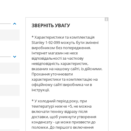
ЗВЕРНІТЬ УВАГУ
* Характеристики та комплектація
Stanley 1-92-099 можуть бути змінені
виробником без попередження.
Інтернет магазин не несе
відповідальності за часткову
невідповідність характеристик,
вказаних на нашому сайті, із дійсними.
Прохання уточнювати
характеристики та комплектацію на
офіційному сайті виробника чи в
інструкції.
* У холодний період року, при
температурі нижче +5, не можна
включати техніку відразу після
доставки, щоб уникнути утворення
конденсату - це може призвести до
поломки. До першого включення