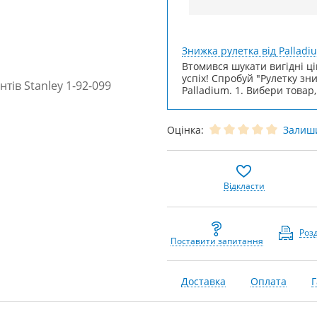
Знижка рулетка від Palladi
Втомився шукати вигідні ці
успіх! Спробуй "Рулетку зн
Palladium. 1. Вибери товар,
Оцінка:
Залиши
Відкласти
Роз
Поставити запитання
Доставка
Оплата
Г