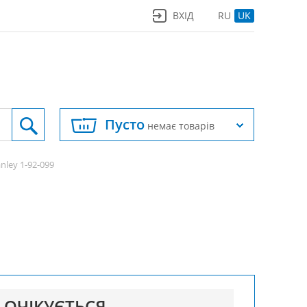
ВХІД
RU
UK
Пусто
немає товарів
anley 1-92-099
ОЧІКУЄТЬСЯ