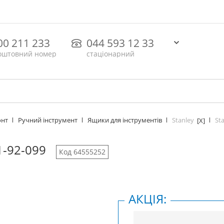
00 211 233
044 593 12 33
оштовний номер
стаціонарний
Stanley
St
онт
Ручний інструмент
Ящики для інструментів
[X]
1-92-099
Код 64555252
АКЦІЯ: