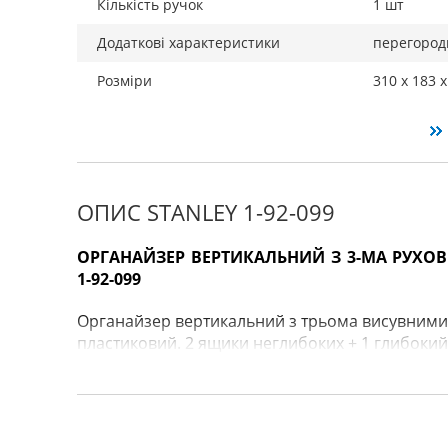
Кількість ручок
1 шт
Додаткові характеристики
перегород
Розміри
310 х 183 х
ОПИС STANLEY 1-92-099
ОРГАНАЙЗЕР ВЕРТИКАЛЬНИЙ З 3-МА РУХО
1-92-099
Органайзер вертикальний з трьома висувними с
пластиковий. 2 ящики неглибоких + 1 глибокий