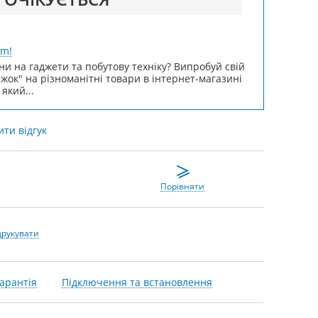
um!
ни на гаджети та побутову техніку? Випробуй свій
ижок" на різноманітні товари в інтернет-магазині
 який...
ти відгук
Порівняти
друкувати
арантія
Підключення та встановлення