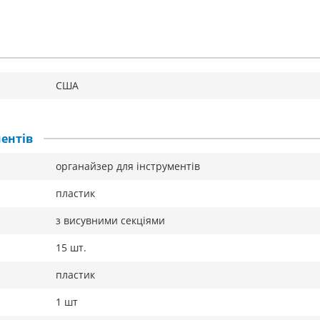
США
ентів
органайзер для інструментів
пластик
з висувними секціями
15 шт.
пластик
1 шт