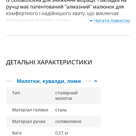
із скловолокна для зниження вібрації. Накладка на
ручці має патентований "алмазний" малюнок для
комфортного і надійнішого хвату, що виключає
вислизання молотка з руки.
Читати повністю
ДЕТАЛЬНІ ХАРАКТЕРИСТИКИ
Молотки, кувалди, ломи
Тип
столярний
молоток
Матеріал голівки
сталь
Матеріал ручки
скловолокно
Вага
0,57 кг