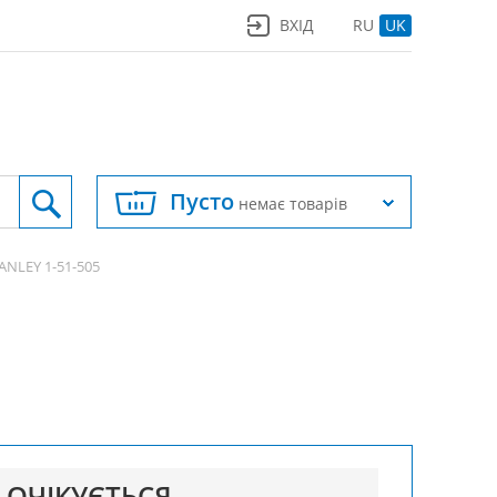
ВХІД
RU
UK
Пусто
немає товарів
ANLEY 1-51-505
ОЧІКУЄТЬСЯ