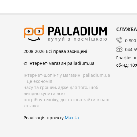
СЛУЖБА
0 800
044 5
2008-2026
Всі права захищені
Графік: пн
© Інтернет-магазин palladium.ua
сб-нд: 10:
Інтернет-шопінг у магазині palladium.ua
– це економія
часу та грошей, адже для того, щоб
вигідно купити всю
потрібну техніку, достатньо зайти в наш
каталог.
Реалізація проекту
MaxUa