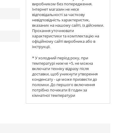
виробником без попередження.
Інтернет магазин не несе
відповідальності за часткову
невідповідність характеристик,
вказаних на нашому сайті, із дійсними.
Прохання уточнювати
характеристики та комплектацію на
офіційному сайті виробника або в
інструкції.
* У холодний період року, при
температурі нижче +5, не можна
включати техніку відразу після
доставки, щоб уникнути утворення
конденсату - це може призвести до
поломки. До першого включення
потрібно почекати 8 годин за
кімнатної температури