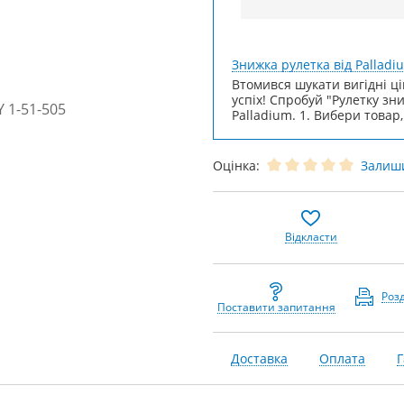
Знижка рулетка від Palladi
Втомився шукати вигідні ці
успіх! Спробуй "Рулетку зн
Palladium. 1. Вибери товар,
Оцінка:
Залиши
Відкласти
Роз
Поставити запитання
Доставка
Оплата
Г