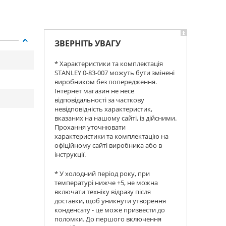
ЗВЕРНІТЬ УВАГУ
* Характеристики та комплектація
STANLEY 0-83-007 можуть бути змінені
виробником без попередження.
Інтернет магазин не несе
відповідальності за часткову
невідповідність характеристик,
вказаних на нашому сайті, із дійсними.
Прохання уточнювати
характеристики та комплектацію на
офіційному сайті виробника або в
інструкції.
* У холодний період року, при
температурі нижче +5, не можна
включати техніку відразу після
доставки, щоб уникнути утворення
конденсату - це може призвести до
поломки. До першого включення