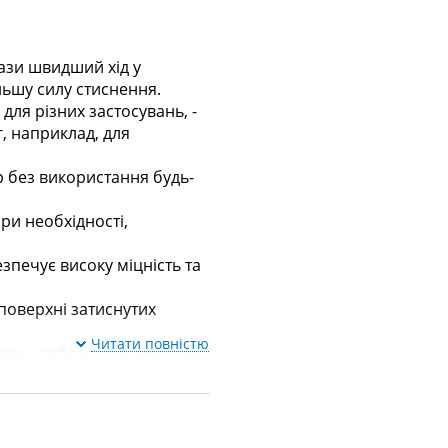
рази швидший хід у
льшу силу стиснення.
для різних застосувань, -
, наприклад, для
р без використання будь-
ри необхідності,
зпечує високу міцність та
 поверхні затиснутих
Читати повністю
дку роботу та велику силу