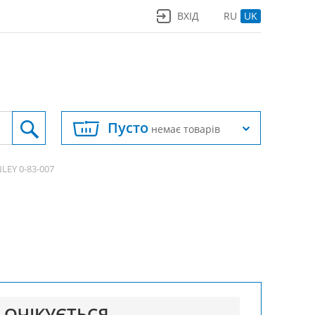
ВХІД
RU
UK
Пусто
немає товарів
LEY 0-83-007
ОЧІКУЄТЬСЯ