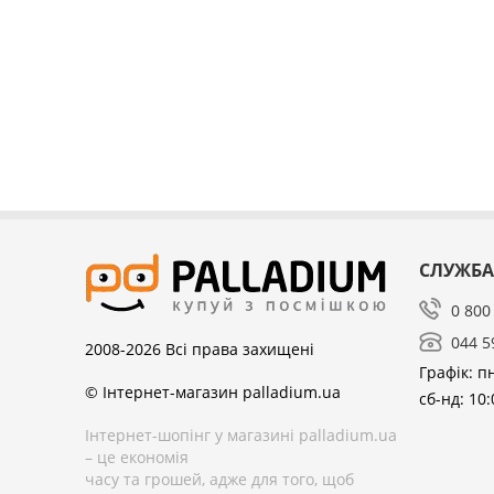
СЛУЖБА
0 800
044 5
2008-2026
Всі права захищені
Графік: пн
© Інтернет-магазин palladium.ua
сб-нд: 10:
Інтернет-шопінг у магазині palladium.ua
– це економія
часу та грошей, адже для того, щоб