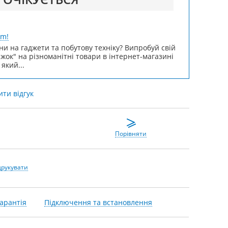
um!
ни на гаджети та побутову техніку? Випробуй свій
ижок" на різноманітні товари в інтернет-магазині
 який...
ти відгук
Порівняти
друкувати
арантія
Підключення та встановлення