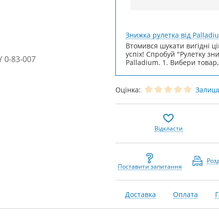
Знижка рулетка від Palladi
Втомився шукати вигідні ці
успіх! Спробуй "Рулетку зн
Palladium. 1. Вибери товар,
Оцінка:
Залиши
Відкласти
Роз
Поставити запитання
Доставка
Оплата
Г