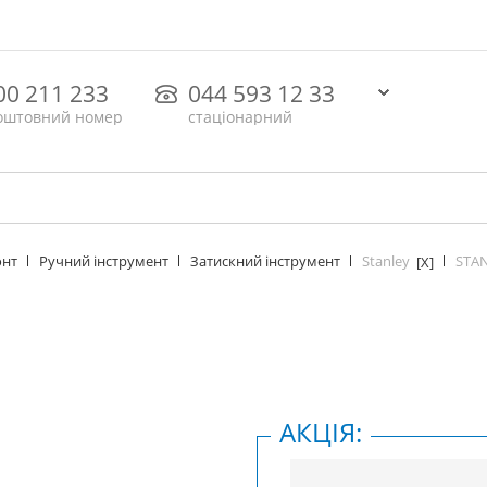
00 211 233
044 593 12 33
оштовний номер
стаціонарний
Stanley
STAN
онт
Ручний інструмент
Затискний інструмент
[X]
АКЦІЯ: