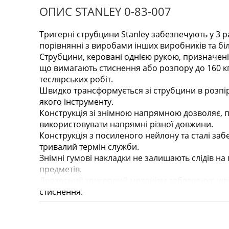
ОПИС STANLEY 0-83-007
Тригерні струбцини Stanley забезпечують у 3 
порівнянні з виробами інших виробників та бі
Струбцини, керовані однією рукою, призначені 
що вимагають стиснення або розпору до 160 кг
теслярських робіт.
Швидко трансформується зі струбцини в розпі
якого інструменту.
Конструкція зі знімною напрямною дозволяє, п
використовувати напрямні різної довжини.
Конструкція з посиленого нейлону та сталі забе
тривалий термін служби.
Знімні гумові накладки не залишають слідів на
предметів.
Двохосний тригерний механізм забезпечує шви
стиснення.