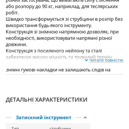
різних застосувань, що вимагають силу стиснення
або розпору до 90 кг, наприклад, для теслярських
робіт.
Швидко трансформується зі струбцини в розпір без
використання будь-якого інструменту.
Конструкція зі знімною напрямною дозволяє, при
необхідності, використовувати напрямні різної
довжини.
Конструкція з посиленого нейлону та сталі
забезпечує високу міцність та тривалий термін
Читати повністю
служби.
Знімні гумові накладки не залишають слідів на
поверхні затиснутих предметів.
Двохосний тригерний механізм забезпечує швидку
роботу та велику силу стиснення.
ДЕТАЛЬНІ ХАРАКТЕРИСТИКИ
Затискний інструмент
Тип
струбцини