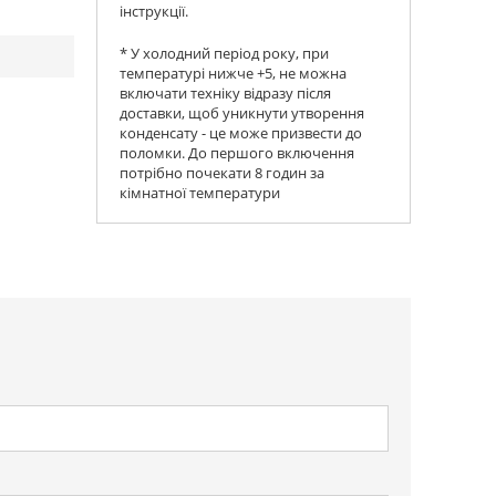
інструкції.
* У холодний період року, при
температурі нижче +5, не можна
включати техніку відразу після
доставки, щоб уникнути утворення
конденсату - це може призвести до
поломки. До першого включення
потрібно почекати 8 годин за
кімнатної температури