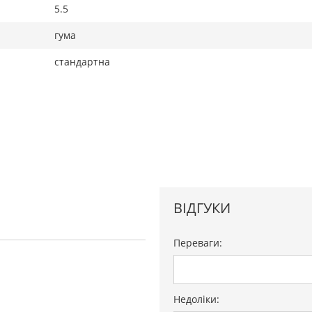
5.5
гума
стандартна
ВІДГУКИ
Переваги:
Недоліки: