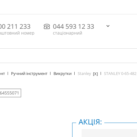
00 211 233
044 593 12 33
оштовний номер
стаціонарний
Stanley
STANLEY 0-65-482
онт
Ручний інструмент
Викрутки
[X]
 64555071
АКЦІЯ: