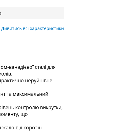
а
Дивитись всі характеристики
ом-ванадієвої сталі для
олів.
 практично неруйнівне
ент та максимальний
рівень контролю викрутки,
 моменту, що
ало від корозії і