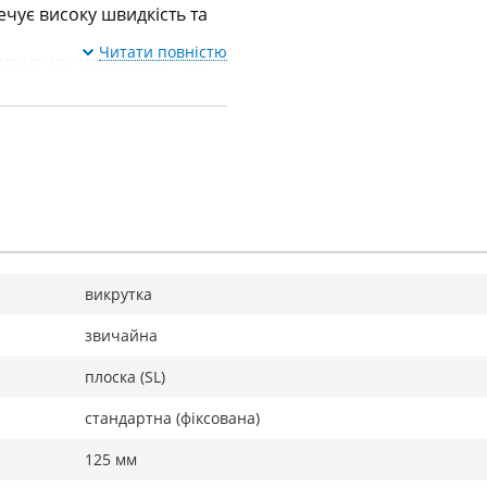
чує високу швидкість та
Читати повністю
льно ідентифікувати тип
викрутка
звичайна
плоска (SL)
стандартна (фіксована)
125 мм