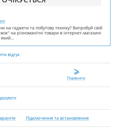
um!
ни на гаджети та побутову техніку? Випробуй свій
ижок" на різноманітні товари в інтернет-магазині
 який...
ти відгук
Порівняти
друкувати
арантія
Підключення та встановлення