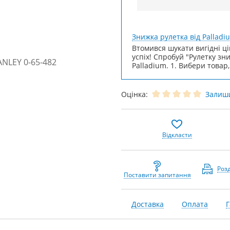
Знижка рулетка від Palladi
Втомився шукати вигідні ці
успіх! Спробуй "Рулетку зн
Palladium. 1. Вибери товар,
Оцінка:
Залиши
Відкласти
Роз
Поставити запитання
Доставка
Оплата
Г