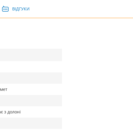
ВІДГУКИ
мет
є з долоні