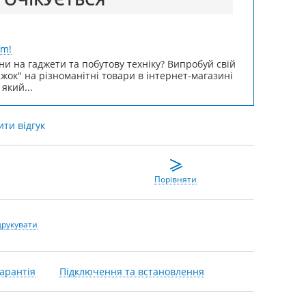
um!
ни на гаджети та побутову техніку? Випробуй свій
ижок" на різноманітні товари в інтернет-магазині
 який...
ти відгук
Порівняти
друкувати
арантія
Підключення та встановлення