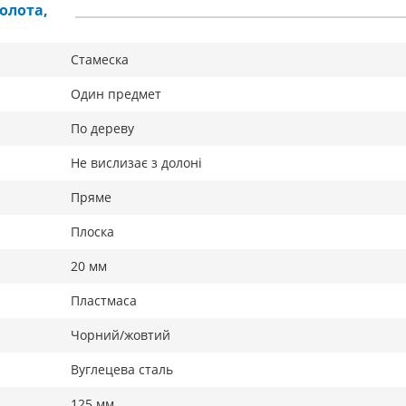
олота,
Стамеска
Один предмет
По дереву
Не вислизає з долоні
Пряме
Плоска
20 мм
Пластмаса
Чорний/жовтий
Вуглецева сталь
125 мм