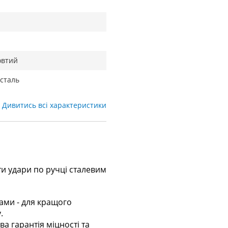
овтий
 сталь
Дивитись всі характеристики
ти удари по ручці сталевим
ами - для кращого
.
ва гарантія міцності та