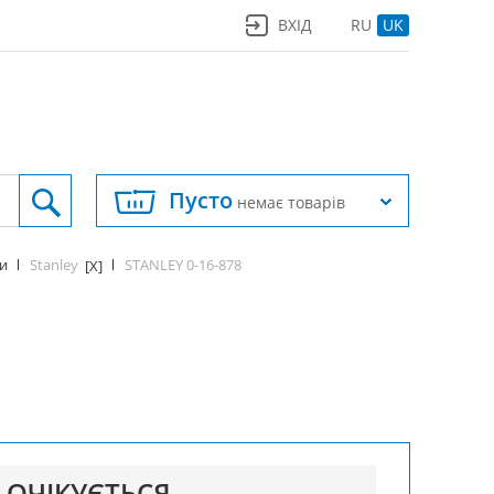
ВХІД
RU
UK
Пусто
немає товарів
Stanley
STANLEY 0-16-878
ки
[X]
ОЧІКУЄТЬСЯ