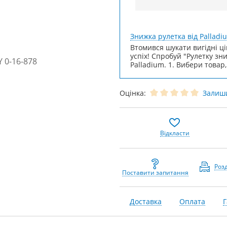
Знижка рулетка від Palladi
Втомився шукати вигідні ці
успіх! Спробуй "Рулетку зн
Palladium. 1. Вибери товар,
Оцінка:
Залиши
Відкласти
Роз
Поставити запитання
Доставка
Оплата
Г