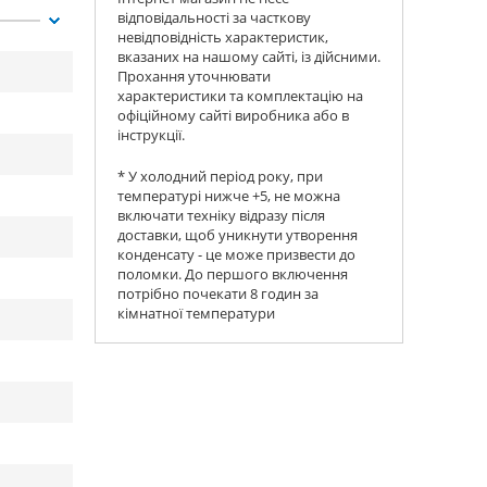
відповідальності за часткову
невідповідність характеристик,
вказаних на нашому сайті, із дійсними.
Прохання уточнювати
характеристики та комплектацію на
офіційному сайті виробника або в
інструкції.
* У холодний період року, при
температурі нижче +5, не можна
включати техніку відразу після
доставки, щоб уникнути утворення
конденсату - це може призвести до
поломки. До першого включення
потрібно почекати 8 годин за
кімнатної температури