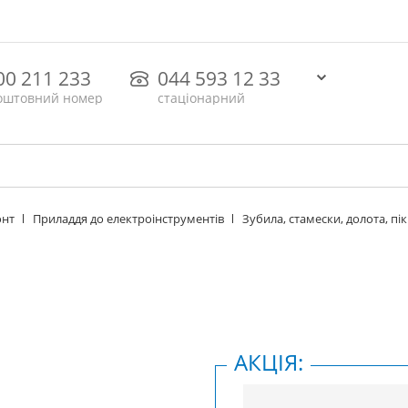
00 211 233
044 593 12 33
оштовний номер
стаціонарний
онт
Приладдя до електроінструментів
Зубила, стамески, долота, пі
АКЦІЯ: