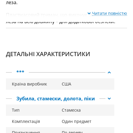
леза.
Читати повністю
Пластмасовий тримач, що виконує функцію захисту
леза на всю довжину – для додаткової безпеки.
ДЕТАЛЬНІ ХАРАКТЕРИСТИКИ
***
Країна виробник
США
Зубила, стамески, долота, піки
Тип
Стамеска
Комплектація
Один предмет
Призначення
По дереву