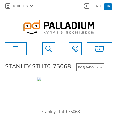
КЛІЄНТУ
RU
UK
STANLEY STHT0-75068
Код 64555237