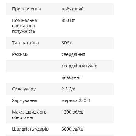
Призначення
побутовий
Номінальна
850 Вт
споживана
потужність
Тип патрона
SDS+
Режими
свердління
свердління+удар
довбання
Сила удару
2.8 Дж
Харчування
мережа 220 В
Макс. швидкість
1300 об/хв
обертання
Швидкість ударів
3600 уд/хв