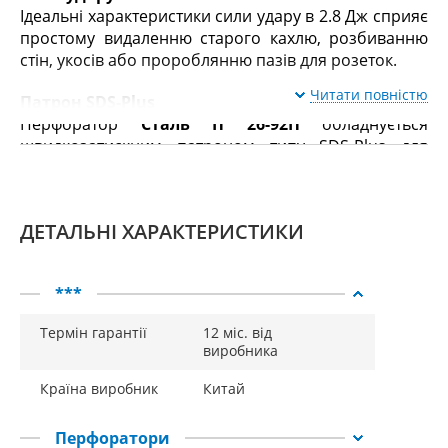
Ідеальні характеристики сили удару в 2.8 Дж сприяє
простому видаленню старого кахлю, розбиванню
стін, укосів або пророблянню пазів для розеток.
Читати повністю
Патрон SDS-Plus
Перфоратор
Сталь П 26-92П
обладнується
швидкозатискним патроном типу SDS-Plus для
швидкої зміни робочих насадок. Заміна режиму
роботи здійснюється за допомогою зручного
перемикача, всього одним рухом, що значно
ДЕТАЛЬНІ ХАРАКТЕРИСТИКИ
полегшує процес переходу від одного завдання до
іншого.
***
Багата комплектація
Крім відмінних технічних характеристик,
Термін гарантії
12 міс. від
перфоратор також має багату комплектацію.
виробника
Кейс у комплекті
Країна виробник
Китай
Всі пристрої разом з інструментом компактно
укомплектовані в невеликий пластиковий кейс.
Перфоратори