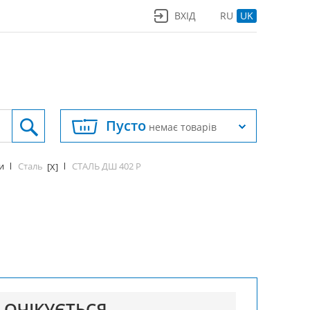
ВХІД
RU
UK
Пусто
немає товарів
Сталь
СТАЛЬ ДШ 402 Р
и
[X]
ОЧІКУЄТЬСЯ