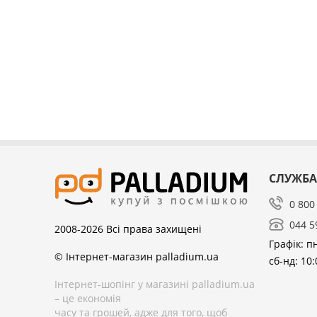
СЛУЖБА
0 800
044 5
2008-2026
Всі права захищені
Графік: пн
© Інтернет-магазин palladium.ua
сб-нд: 10:
Інтернет-шопінг у магазині palladium.ua
– це економія
часу та грошей, адже для того, щоб