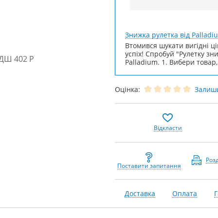
Знижка рулетка від Palladi
Втомився шукати вигідні ці
успіх! Спробуй "Рулетку зн
Palladium. 1. Вибери товар,
Оцінка:
Залиши
Відкласти
Роз
Поставити запитання
Доставка
Оплата
Г