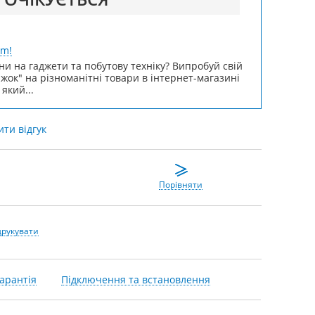
um!
ни на гаджети та побутову техніку? Випробуй свій
ижок" на різноманітні товари в інтернет-магазині
 який...
ти відгук
Порівняти
друкувати
арантія
Підключення та встановлення