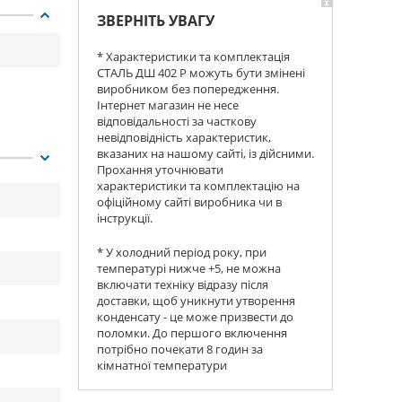
ЗВЕРНІТЬ УВАГУ
* Характеристики та комплектація
СТАЛЬ ДШ 402 Р можуть бути змінені
виробником без попередження.
Інтернет магазин не несе
відповідальності за часткову
невідповідність характеристик,
вказаних на нашому сайті, із дійсними.
Прохання уточнювати
характеристики та комплектацію на
офіційному сайті виробника чи в
інструкції.
* У холодний період року, при
температурі нижче +5, не можна
включати техніку відразу після
доставки, щоб уникнути утворення
конденсату - це може призвести до
поломки. До першого включення
потрібно почекати 8 годин за
кімнатної температури