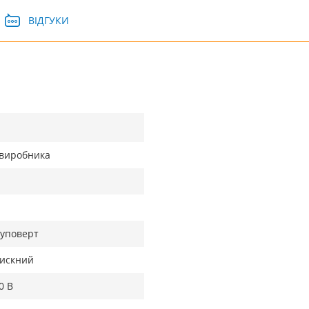
ВІДГУКИ
д виробника
уповерт
искний
0 В