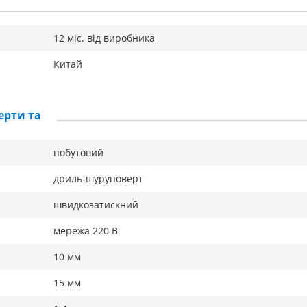
12 міс. від виробника
Китай
ерти та
побутовий
дриль-шуруповерт
швидкозатискний
мережа 220 В
10 мм
15 мм