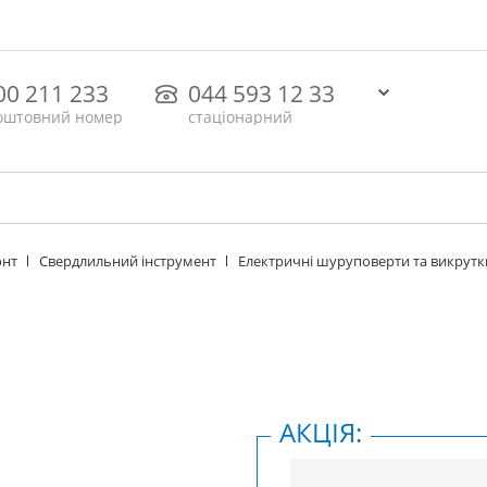
00 211 233
044 593 12 33
оштовний номер
стаціонарний
онт
Свердлильний інструмент
Електричні шуруповерти та викрутк
АКЦІЯ: