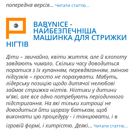
попередня версія...
Читати статтю...
BABYNICE -
НАЙБЕЗПЕЧНІША
МАШИНКА ДЛЯ СТРИЖКИ
НІГТІВ
Діти – звичайно, квіти життя, але й клопоту
завдають чимало. Скільки часу доводиться
поратися з їх купанням, перевдяганням, зміною
підгузків – просто не порахувати. Мабуть,
лідерську позицію щодо дитячої нелюбові
займає стрижка нігтів. Нігтики у дитини
м'які, але все одно потребують періодичного
підстригання. На які тільки хитрощі не
доводиться йти щоразу батькам, щоб
виконати цю процедуру - і танцювати, і в
ігровій формі, і хитрістю. Деякі...
Читати статтю...