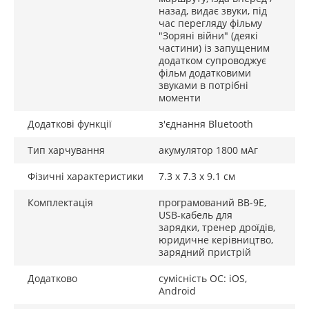
назад, видає звуки, під
час перегляду фільму
"Зоряні війни" (деякі
частини) із запущеним
додатком супроводжує
фільм додатковими
звуками в потрібні
моменти
Додаткові функції
з'єднання Bluetooth
Тип харчування
акумулятор 1800 мАг
Фізичні характеристики
7.3 х 7.3 х 9.1 см
Комплектація
програмований BB-9E,
USB-кабель для
зарядки, тренер дроїдів,
юридичне керівництво,
зарядний пристрій
Додатково
сумісність ОС: iOS,
Android