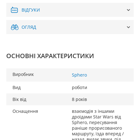
ВІДГУКИ
ОГЛЯД
ОСНОВНІ ХАРАКТЕРИСТИКИ
Виробник
Sphero
Вид
роботи
Вік від
8 років
Оснащення
взаємодія з іншими
дроїдами Star Wars від
Sphero, пересування
раніше прорисованого
маршруту, їзда вперед /
назад, видає звуки, під