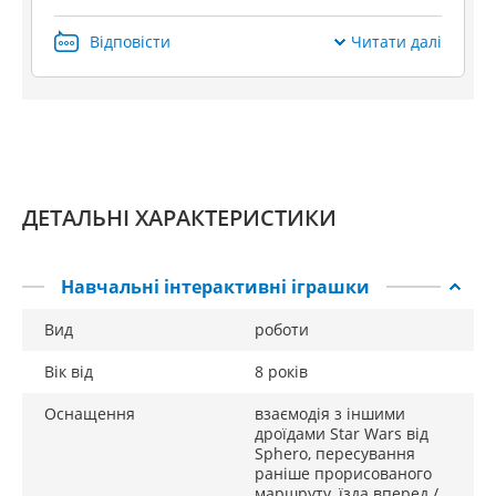
робототехніки та прихильників Першого ордену будь-
якого віку
Відповісти
Читати далі
ДЕТАЛЬНІ ХАРАКТЕРИСТИКИ
Навчальні інтерактивні іграшки
Вид
роботи
Вік від
8 років
Оснащення
взаємодія з іншими
дроїдами Star Wars від
Sphero, пересування
раніше прорисованого
маршруту, їзда вперед /