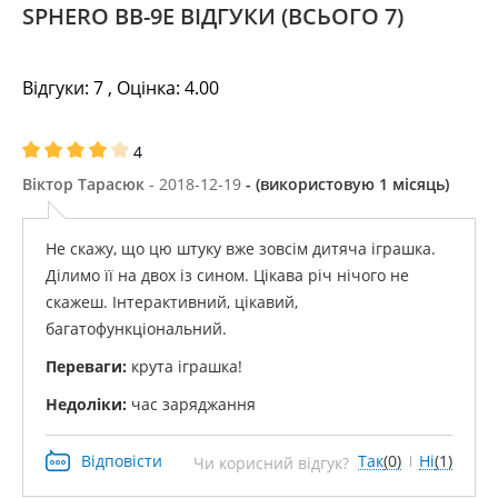
SPHERO BB-9E ВІДГУКИ
(ВСЬОГО 7)
Відгуки:
7
, Оцінка:
4.00
4
Віктор Тарасюк
- 2018-12-19
- (використовую 1 місяць)
Не скажу, що цю штуку вже зовсім дитяча іграшка.
Ділимо її на двох із сином. Цікава річ нічого не
скажеш. Інтерактивний, цікавий,
багатофункціональний.
Переваги:
​​крута іграшка!
Недоліки:
час заряджання
Відповісти
Так
(0)
Ні
(1)
Чи корисний відгук?