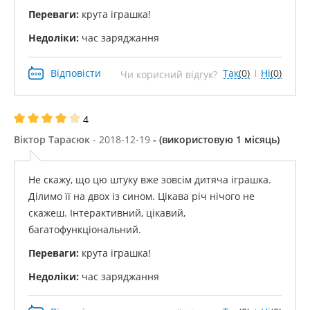
Переваги:
​​крута іграшка!
Недоліки:
час заряджання
Відповісти
Так
(0)
Ні
(0)
Чи корисний відгук?
4
Віктор Тарасюк
- 2018-12-19
- (використовую 1 місяць)
Не скажу, що цю штуку вже зовсім дитяча іграшка.
Ділимо її на двох із сином. Цікава річ нічого не
скажеш. Інтерактивний, цікавий,
багатофункціональний.
Переваги:
​​крута іграшка!
Недоліки:
час заряджання