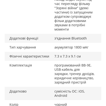
час перегляду фільму
"Зоряні війни" (деякі
частини) із запущеним
додатком супроводжує
фільм додатковими
звуками в потрібні
моменти
Додаткові функції
з'єднання Bluetooth
Тип харчування
акумулятор 1800 мАг
Фізичні характеристики
7.3 х 7.3 х 9.1 см
Комплектація
програмований BB-9E,
USB-кабель для
зарядки, тренер дроїдів,
юридичне керівництво,
зарядний пристрій
Додатково
сумісність ОС: iOS,
Android
Колір
чорний