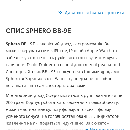
Дивитись всі характеристики
ОПИС SPHERO BB-9E
Sphero BB - 9E
- зловісний дроїд - астромеханік. Ви
можете керувати ним з iPhone, iPad або Apple Watch та
забезпечувати точність рухів, використовуючи модуль
навчання Droid Trainer на основі доповненої реальності.
Спостерігайте, як BB - 9E спілкується з іншими дроїдами
Sphero зі Зоряних воєн. За цією дроїдом не потрібно
доглядати - він сам спостерігає за вами.
Мініатюрний дроїд Сферо міститься в руці і важить лише
200 грам. Корпус робота виготовлений з полікарбонату,
нижня частина має кулясту форму, а голова – форму
усіченого конуса. На голові розташовані LED-індикатори,
живлення на які подається індуктивно. За сюжетом
Читати повністю