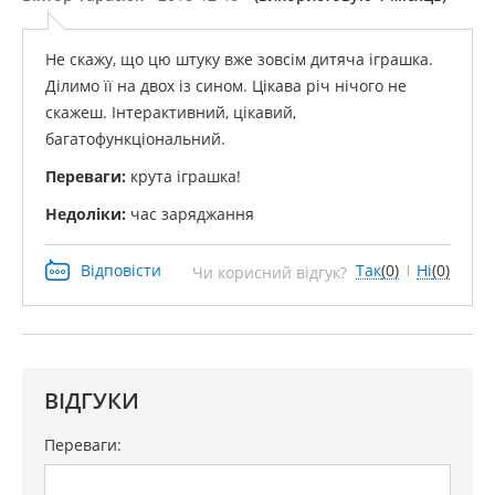
Не скажу, що цю штуку вже зовсім дитяча іграшка.
Ділимо її на двох із сином. Цікава річ нічого не
скажеш. Інтерактивний, цікавий,
багатофункціональний.
Переваги:
​​крута іграшка!
Недоліки:
час заряджання
Відповісти
Так
(0)
Ні
(0)
Чи корисний відгук?
ВІДГУКИ
Переваги: