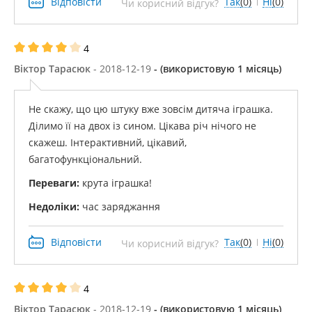
Відповісти
Так
(0)
Ні
(0)
Чи корисний відгук?
4
Віктор Тарасюк
- 2018-12-19
- (використовую 1 місяць)
Не скажу, що цю штуку вже зовсім дитяча іграшка.
Ділимо її на двох із сином. Цікава річ нічого не
скажеш. Інтерактивний, цікавий,
багатофункціональний.
Переваги:
​​крута іграшка!
Недоліки:
час заряджання
Відповісти
Так
(0)
Ні
(0)
Чи корисний відгук?
4
Віктор Тарасюк
- 2018-12-19
- (використовую 1 місяць)