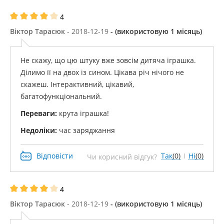
4
Віктор Тарасюк
- 2018-12-19
- (використовую 1 місяць)
Не скажу, що цю штуку вже зовсім дитяча іграшка.
Ділимо її на двох із сином. Цікава річ нічого не
скажеш. Інтерактивний, цікавий,
багатофункціональний.
Переваги:
​​крута іграшка!
Недоліки:
час заряджання
Відповісти
Так
(0)
Ні
(0)
Чи корисний відгук?
4
Віктор Тарасюк
- 2018-12-19
- (використовую 1 місяць)