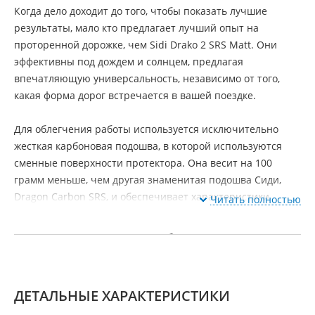
Когда дело доходит до того, чтобы показать лучшие
результаты, мало кто предлагает лучший опыт на
проторенной дорожке, чем Sidi Drako 2 SRS Matt. Они
эффективны под дождем и солнцем, предлагая
впечатляющую универсальность, независимо от того,
какая форма дорог встречается в вашей поездке.
Для облегчения работы используется исключительно
жесткая карбоновая подошва, в которой используются
сменные поверхности протектора. Она весит на 100
грамм меньше, чем другая знаменитая подошва Сиди,
Dragon Carbon SRS, и обеспечивает характеристики
Читать полностью
самого высокого калибра.
Когда дело доходит до того, чтобы показать лучшие
результаты, мало кто предлагает лучший опыт на
проторенной дорожке, чем Sidi Drako 2 SRS Matt. Они
эффективны под дождем и солнцем, предлагая
ДЕТАЛЬНЫЕ ХАРАКТЕРИСТИКИ
впечатляющую универсальность, независимо от того,