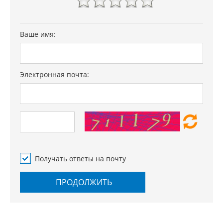
100 граммов в паре по сравнению с предыдущими
Dragon Carbon SRS, без ущерба для мощности и
долговечности. MTB SRS CARBON - состоит из сменных
Ваше имя:
блоков протекторов в носиках и пятках. Инновационная
система сменны MTB плиты, предназначенные для
предотвращения повреждений подошвы от контакта с
Электронная почта:
педалью. MTB плиты можно заменить в случае
повреждения. Ступени Ground SRS и MTB плиты легко
снимаются и заменяются.
Получать ответы на почту
ПРОДОЛЖИТЬ