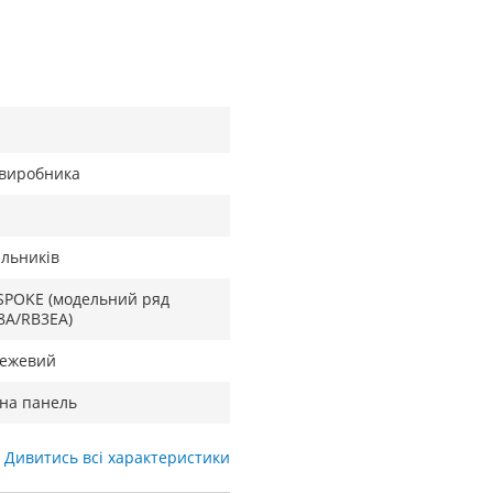
д виробника
ильників
ESPOKE (модельний ряд
8A/RB3EA)
бежевий
на панель
Дивитись всі характеристики