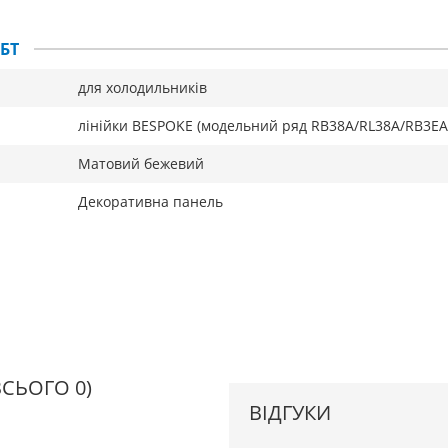
КБТ
для холодильників
лінійки BESPOKE (модельний ряд RB38A/RL38A/RB3EA
Матовий бежевий
Декоративна панель
ВСЬОГО 0)
ВІДГУКИ