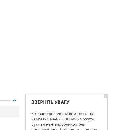
ЗВЕРНІТЬ УВАГУ
* Характеристики та комплектація
SAMSUNG RA-B23EUU39GG можуть
бути змінені виробником без
попередження. Інтернет магазин не