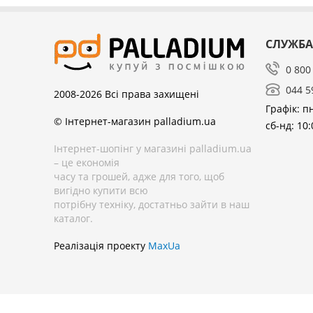
СЛУЖБА
0 800
044 5
2008-2026
Всі права захищені
Графік: пн
© Інтернет-магазин palladium.ua
сб-нд: 10:
Інтернет-шопінг у магазині palladium.ua
– це економія
часу та грошей, адже для того, щоб
вигідно купити всю
потрібну техніку, достатньо зайти в наш
каталог.
Реалізація проекту
MaxUa