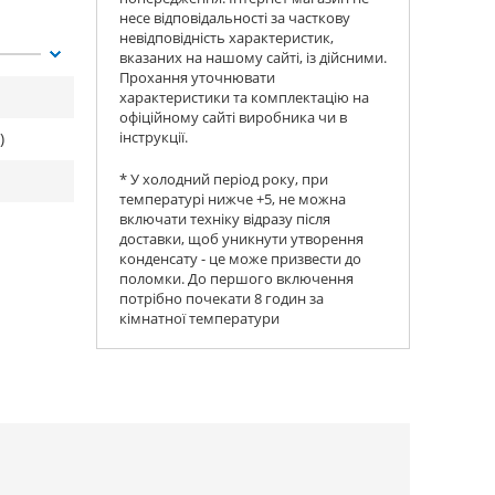
несе відповідальності за часткову
невідповідність характеристик,
вказаних на нашому сайті, із дійсними.
Прохання уточнювати
характеристики та комплектацію на
офіційному сайті виробника чи в
інструкції.
)
* У холодний період року, при
температурі нижче +5, не можна
включати техніку відразу після
доставки, щоб уникнути утворення
конденсату - це може призвести до
поломки. До першого включення
потрібно почекати 8 годин за
кімнатної температури