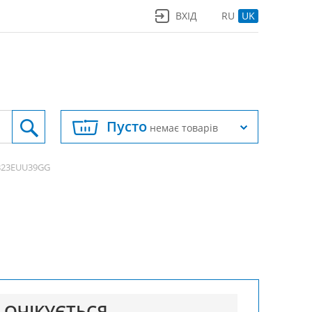
ВХІД
RU
UK
Пусто
немає товарів
B23EUU39GG
ОЧІКУЄТЬСЯ