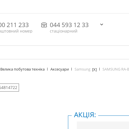
00 211 233
044 593 12 33
оштовний номер
стаціонарний
Samsung
SAMSUNG RA-
Велика побутова техніка
Аксесуари
[X]
64814722
АКЦІЯ: