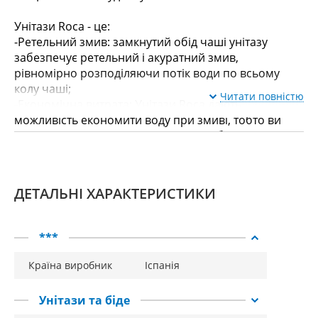
Унітази Roca - це:
-Ретельний змив: замкнутий обід чаші унітазу
забезпечує ретельний і акуратний змив,
рівномірно розподіляючи потік води по всьому
колу чаші;
Читати повністю
-Економічна витрата: Унітази Roca дають
можливість економити воду при змиві, тобто ви
самі вирішуєте скільки води вам необхідно
використовувати цього разу. Як результат – турбота
про навколишнє середовище та розмір ваших
комунальних послуг;
ДЕТАЛЬНІ ХАРАКТЕРИСТИКИ
-система плавного опускання кришок Roca: тепер
ви можете не хвилюватися, що дитина прищемить
собі пальчики і можете забути про удари кришки
***
об унітаз.
Країна виробник
Іспанія
Унітази та біде