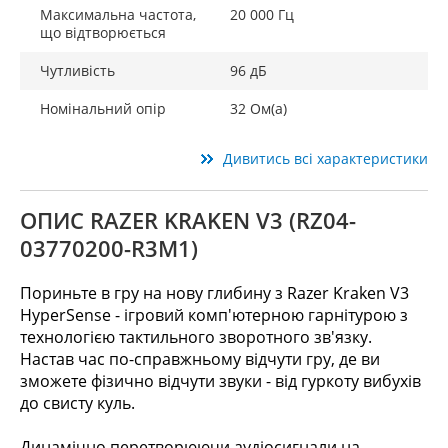
Максимальна частота,
20 000 Гц
що відтворюється
Чутливість
96 дБ
Номінальний опір
32 Ом(a)
Дивитись всі характеристики
ОПИС RAZER KRAKEN V3 (RZ04-
03770200-R3M1)
Пориньте в гру на нову глибину з Razer Kraken V3
HyperSense - ігровий комп'ютерною гарнітурою з
технологією тактильного зворотного зв'язку.
Настав час по-справжньому відчути гру, де ви
зможете фізично відчути звуки - від гуркоту вибухів
до свисту куль.
Динамічно перетворюючи аудіосигнали на