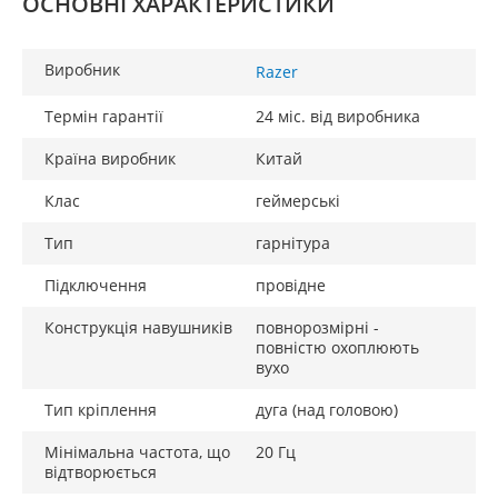
ОСНОВНІ ХАРАКТЕРИСТИКИ
Виробник
Razer
Термін гарантії
24 міс. від виробника
Країна виробник
Китай
Клас
геймерські
Тип
гарнітура
Підключення
провідне
Конструкція навушників
повнорозмірні -
повністю охоплюють
вухо
Тип кріплення
дуга (над головою)
Мінімальна частота, що
20 Гц
відтворюється