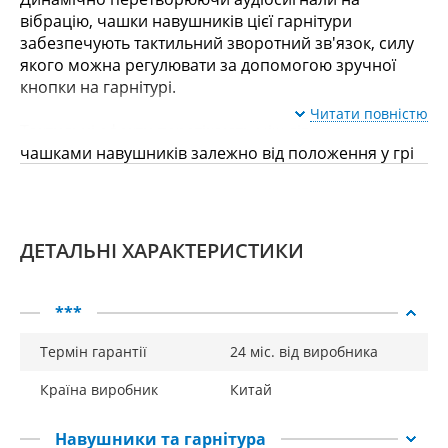
вібрацію, чашки навушників цієї гарнітури
забезпечують тактильний зворотний зв'язок, силу
якого можна регулювати за допомогою зручної
кнопки на гарнітурі.
Читати повністю
Тактильні ефекти перетікають між лівою та правою
чашками навушників залежно від положення у грі
для більшої просторової обізнаності та занурення.
Інтелектуальна обробка звуку, що не потребує
інтеграції або додаткових завантажень для роботи.
ДЕТАЛЬНІ ХАРАКТЕРИСТИКИ
Сумісність з іграми, музикою та фільмами.
Легко регулюйте силу тактильних відчуттів за
***
допомогою кнопки на гарнітурі, яка може
перемикатися між вимкненим, низьким, середнім
Термін гарантії
24 міс. від виробника
та високим.
Країна виробник
Китай
Завдяки покращеному об'ємному звуку 7.1 ви
зможете насолоджуватися реалістичною
Навушники та гарнітура