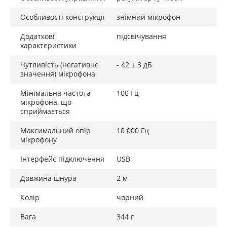
отримаєте ще більше занурення, оскільки він
динамічно реагує на більш ніж 150 інтегрованих
Особливості конструкції
знімний мікрофон
ігор. Утримуйте кнопку регулятора Razer
HyperSense для зручного перемикання світлових
Додаткові
підсвічування
характеристики
ефектів Razer Chroma RGB.
Чутливість (негативне
- 42 ± 3 дБ
значення) мікрофона
Мінімальна частота
100 Гц
мікрофона, що
сприймається
Максимальний опір
10 000 Гц
мікрофону
Інтерфейс підключення
USB
Довжина шнура
2 м
Колір
чорний
Вага
344 г