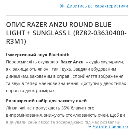
Дивитись всі характеристики
ОПИС RAZER ANZU ROUND BLUE
LIGHT + SUNGLASS L (RZ82-03630400-
R3M1)
Іммерсивний звук Bluetooth
Переосмисліть окуляри з
Razer Anzu
– аудіо окулярами,
які захищають як очі, так і вуха. Завдяки вбудованим
динамікам, захованим в оправі, сприйняття зображення
та звуків тепер має нове значення. Доступні у двох типах
оправ та двох розмірах.
Розширений набір для захисту очей
Лінзи, які не пропускають 35% блакитного
випромінювання, знижують стомлюваність очей, щоб ви
відчували себе свіжо та зосереджено під час розваг чи
Читати повністю
роботи, а змінні сонцезахисні лінзи з поляризацією