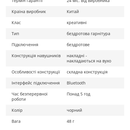
Термін гарантії
24 міс. від виробника
Країна виробник
Китай
Клас
креативні
Тип
бездротова гарнітура
Підключення
бездротове
Конструкція навушників
накладні -
накладаються на вухо
Особливості конструкції
складна конструкція
Інтерфейс підключення
Bluetooth
Час безперервної
Понад 5 год
роботи
Колір
чорний
Вага
48 г