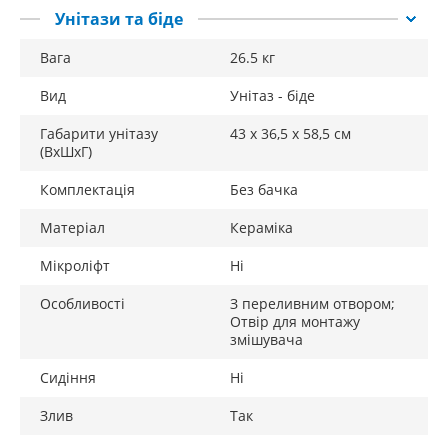
Унітази та біде
Вага
26.5 кг
Вид
Унітаз - біде
Габарити унітазу
43 х 36,5 х 58,5 см
(ВхШхГ)
Комплектація
Без бачка
Матеріал
Кераміка
Мікроліфт
Ні
Особливості
З переливним отвором;
Отвір для монтажу
змішувача
Сидіння
Ні
Злив
Так