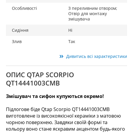
Особливості
З переливним отвором;
Отвір для монтажу
змішувача
Сидіння
Ні
Злив
Так
Дивитись всі характеристики
ОПИС QTAP SCORPIO
QT14441003CMB
Змішувач та сифон купуються окремо!
Підлогове біде Qtap Scorpio QT14441003CMB
виготовлене із високоякісної кераміки з матовою
чорною поверхнею. Завдяки своїй формі та
кольору воно стане яскравим акцентом будь-якого