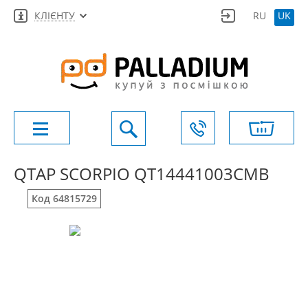
КЛІЄНТУ
RU
UK
QTAP SCORPIO QT14441003CMB
Код 64815729