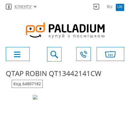
КЛІЄНТУ
RU
UK
QTAP ROBIN QT13442141CW
Код 64807182