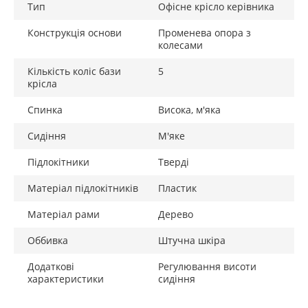
Тип
Офісне крісло керівника
Конструкція основи
Променева опора з
колесами
Кількість коліс бази
5
крісла
Спинка
Висока, м'яка
Сидіння
М'яке
Підлокітники
Тверді
Матеріал підлокітників
Пластик
Матеріал рами
Дерево
Оббивка
Штучна шкіра
Додаткові
Регулювання висоти
характеристики
сидіння