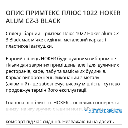
ОПИС ПРИМТЕКС ПЛЮС 1022 HOKER
ALUM CZ-3 BLACK
Стілець барний Прімтекс Плюс 1022 Hoker alum CZ-
3 Black має м'яке сидіння, металевий каркас і
пластикові заглушки.
Барний стілець HOKER буде чудовим вибором не
тільки для закритих приміщень, але і для вуличних
ресторанів, кафе, пабу та заміських будинків.
Каркас випорожнень виконаний з металу
(алюміній) - це забезпечує високу міцність і суттєво
продовжує термін його експлуатації.
Головна особливість HOKER – невелика поперечка
внизу, на яку зручно ставити ноги. М'яке сидіння та
Читати повністю
зручна висока спинка забезпечать чудовий
комфорт під час сидіння. Незважаючи на досить
компактні розміри, стілець зручний для людей