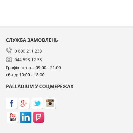
різної комплекції та росту.
Оббивка сидіння виконана із стійкої до стирання,
зносу та вигоряння штучної шкіри.
Завдяки сучасному, лаконічному дизайну стілець
СЛУЖБА ЗАМОВЛЕНЬ
HOKER відмінно впишеться в інтер'єр будь-якого
0 800 211 233
кафе, бару, ресторану, пабу.
044 593 12 33
Графік: пн-пт: 09:00 - 21:00
сб-нд: 10:00 - 18:00
PALLADIUM У СОЦМЕРЕЖАХ