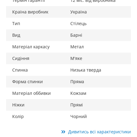
Термін гарантії
12 міс. від виробника
Країна виробник
Україна
Тип
Стілець
Вид
Барні
Матеріал каркасу
Метал
Сидіння
М'яке
Спинка
Низька тверда
Форма спинки
Пряма
Матеріал оббивки
Кожзам
Ніжки
Прямі
Колір
Чорний
Дивитись всі характеристики