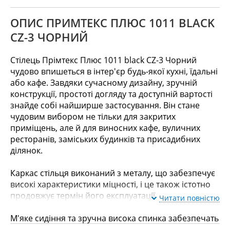
ОПИС ПРИМТЕКС ПЛЮС 1011 BLACK
CZ-3 ЧОРНИЙ
Стілець Прімтекс Плюс 1011 black CZ-3 Чорний
чудово впишеться в інтер'єр будь-якої кухні, їдальні
або кафе. Завдяки сучасному дизайну, зручній
конструкції, простоті догляду та доступній вартості
знайде собі найширше застосування. Він стане
чудовим вибором не тільки для закритих
приміщень, але й для виносних кафе, вуличних
ресторанів, заміських будинків та присадибних
ділянок.
Каркас стільця виконаний з металу, що забезпечує
високі характеристики міцності, і це також істотно
продовжує термін його експлуатації.
Читати повністю
М'яке сидіння та зручна висока спинка забезпечать
чудовий комфорт під час сидіння. Незважаючи на