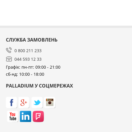
досить компактні розміри, стілець зручний для
людей різної комплекції та росту. Оббивка сидіння
виконана із стійкої до стирання штучної шкіри.
На ніжках встановлені заглушки для запобігання
подряпинам на підлозі.
СЛУЖБА ЗАМОВЛЕНЬ
0 800 211 233
044 593 12 33
Графік: пн-пт: 09:00 - 21:00
сб-нд: 10:00 - 18:00
PALLADIUM У СОЦМЕРЕЖАХ