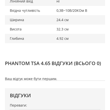
Лінійний вхід
ні
Номінал запобіжника: 25Ax2;
Вхідна чутливість
0,3В~10В/20КОм В
Розміри, мм (Ш x В x Д): 244х49, 2х323;
Ширина
24.4 см
Захист: від перегріву, від навантаження, від короткого
Висота
32.3 см
замикання, від неправильного підключення;
Глибина
4.92 см
Світлодіоди: мережевий індикатор (зелений), індикатор
несправностей (червоний).
PHANTOM TSA 4.65 ВІДГУКИ
(ВСЬОГО 0)
Ваш відгук може бути першим.
ВІДГУКИ
Переваги: