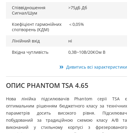
Співвідношення
>75дБ Дб
Сигнал/Шум
Коефіцієнт гармонійних
＜0,05%
спотворень (КДМ)
Лінійний вхід
ні
Вхідна чутливість
0,3В~10В/20КОм В
Дивитись всі характеристики
ОПИС PHANTOM TSA 4.65
Нова лінійка підсилювачів Phantom серії TSA є
оптимальним рішенням бюджетного класу за технічних
параметрів досить високого рівня. Підсилювач
побудований за традиційною схемою класу A/B та
виконаний у стильному корпусі з фрезерованого