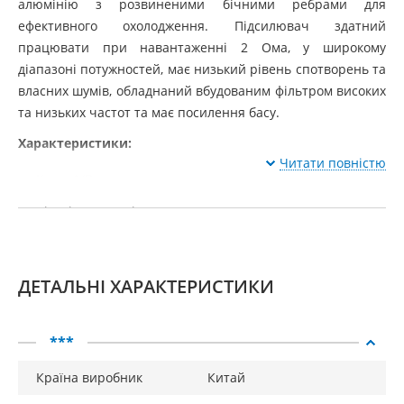
алюмінію з розвиненими бічними ребрами для
ефективного охолодження. Підсилювач здатний
працювати при навантаженні 2 Ома, у широкому
діапазоні потужностей, має низький рівень спотворень та
власних шумів, обладнаний вбудованим фільтром високих
та низьких частот та має посилення басу.
Характеристики:
Читати повністю
Клас: А/В;
Кількість каналів: 4;
Номінальна потужність за 4 Ом, СТЕРЕО: 65Вт x 4;
Номінальна потужність при 4 Ом, МОНО у мостовому
ДЕТАЛЬНІ ХАРАКТЕРИСТИКИ
включенні: 160Втх2;
Номінальна потужність при 2 Ом, СТЕРЕО: 100Втх4;
***
Максимальна потужність при 2 Ом, СТЕРЕО: 160Втх4;
Країна виробник
Китай
Мінімальний опір навантаження: 2 Ом;