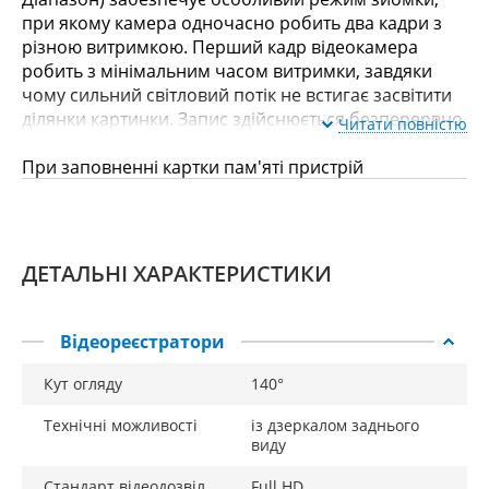
при якому камера одночасно робить два кадри з
різною витримкою. Перший кадр відеокамера
робить з мінімальним часом витримки, завдяки
чому сильний світловий потік не встигає засвітити
ділянки картинки. Запис здійснюється безперервно
Читати повністю
на карту пам'яті (до 32 Гб) у циклічному режимі.
При заповненні картки пам'яті пристрій
автоматично починає перезапис відео, починаючи
з першого. Призначений для автомобілів Audi A3,
A4, A5, A6, TT, Q5, Q7, S4, S5.
ДЕТАЛЬНІ ХАРАКТЕРИСТИКИ
Відеореєстратори
Кут огляду
140°
Технічні можливості
із дзеркалом заднього
виду
Стандарт відеодозвіл
Full HD