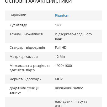
ОСНОВНІ ХАРАКТЕРИСТИКИ
Виробник
Phantom
Кут огляду
140°
Технічні можливості
із дзеркалом заднього
виду
Стандарт відеодозвіл
Full HD
Матриця камери
12 Мп
Максимальна роздільна
1920x1080
здатність відео
Формат/Відеокодек
MOV
Додаткові функції
циклічний запис
запису
накладення часу та
дати