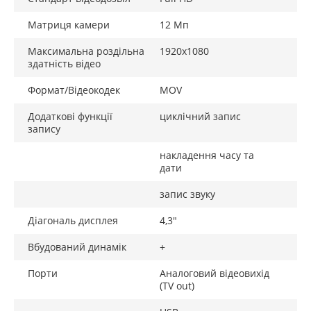
Матриця камери
12 Мп
Максимальна роздільна
1920x1080
здатність відео
Формат/Відеокодек
MOV
Додаткові функції
циклічний запис
запису
накладення часу та
дати
запис звуку
Діагональ дисплея
4,3"
Вбудований динамік
+
Порти
Аналоговий відеовихід
(TV out)