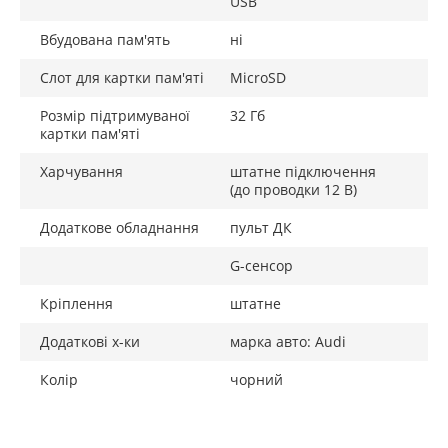
USB
Вбудована пам'ять
ні
Слот для картки пам'яті
MicroSD
Розмір підтримуваної
32 Гб
картки пам'яті
Харчування
штатне підключення
(до проводки 12 В)
Додаткове обладнання
пульт ДК
G-сенсор
Кріплення
штатне
Додаткові х-ки
марка авто: Audi
Колір
чорний