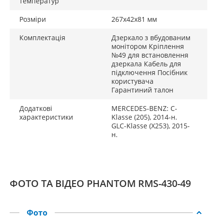
(при вимкненні задньої передачі).
температур
Розміри
267х42х81 мм
Натискаючи кнопку на передній частині дзеркала
заднього виду
Phantom RMS-430-49
у режимі
Комплектація
Дзеркало з вбудованим
відеокамери заднього огляду, можна регулювати
монітором Кріплення
яскравість вбудованого монітора за рівнем:
№49 для встановлення
0,5,10,15,20,25,30,35,40. Вибраний рівень буде
дзеркала Кабель для
підключення Посібник
автоматично збережено для подальшого
користувача
користування.
Гарантиний талон
Характеристики:
Додаткові
MERCEDES-BENZ: C-
характеристики
Klasse (205), 2014-н.
Монітор: TFT LCD 4,3 ';
GLC-Klasse (X253), 2015-
н.
Роздільна здатність: 800 х 480;
Співвідношення сторін: 16:9;
Система кольоровості: PAL/NTSC (автовизначення);
ФОТО ТА ВІДЕО PHANTOM RMS-430-49
Відеовхід: 2 композитних CVBS (RCA): 1 AV, 1 Cam
(автоматичне перемикання при включенні задньої
передачі);
Фото