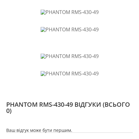
Яскравість: 480 кд/м²;
Контрастність: 300:1;
Середня споживана потужність: 2 Вт;
Робоча напруга живлення: 12 В;
Температура експлуатації: -20ºС - +60ºС;
Підсвічування: LED (білий колір);
Габарити дзеркала (Д. х Ш. х Ст): 267х42х81 мм.
Комплектація:
Дзеркало із вбудованим монітором;
PHANTOM RMS-430-49 ВІДГУКИ
(ВСЬОГО
0)
Кріплення №49 для встановлення дзеркала;
Кабель для підключення;
Ваш відгук може бути першим.
Посібник користувача;