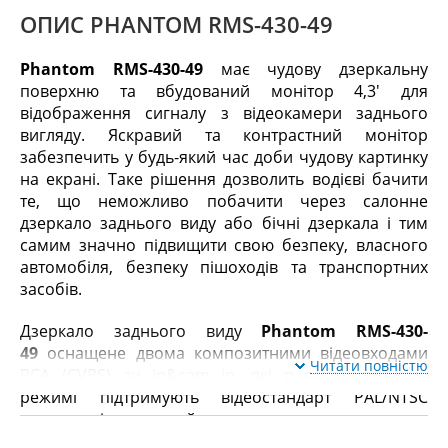
ОПИС PHANTOM RMS-430-49
Phantom RMS-430-49
має чудову дзеркальну
поверхню та вбудований монітор 4,3′ для
відображення сигналу з відеокамери заднього
вигляду. Яскравий та контрастний монітор
забезпечить у будь-який час доби чудову картинку
на екрані. Таке рішення дозволить водієві бачити
те, що неможливо побачити через салонне
дзеркало заднього виду або бічні дзеркала і тим
самим значно підвищити свою безпеку, власного
автомобіля, безпеку пішоходів та транспортних
засобів.
Дзеркало заднього виду
Phantom RMS-430-
49
оснащене двома композитними відеовходами
Читати повністю
RCA (CVBS) av in&cam in, які в автоматичному
режимі підтримують відеостандарт PAL/NTSC
залежно від того, який сигнал надходить.