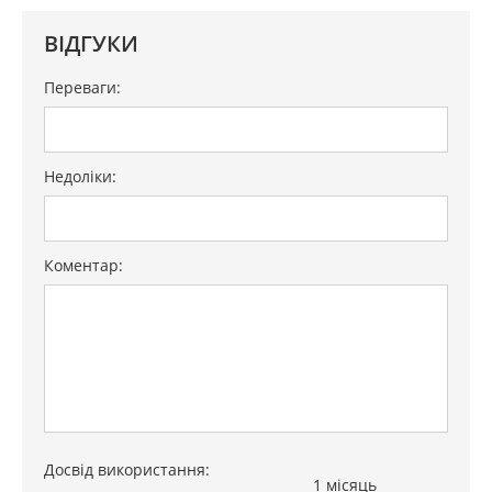
Гарантиний талон.
ВІДГУКИ
Автомобілі:
Переваги:
MERCEDES-BENZ:
C-Klasse (205), 2014-н.
Недоліки:
GLC-Klasse (X253), 2015-н.
Коментар:
Досвід використання:
1 місяць