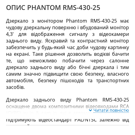
ОПИС PHANTOM RMS-430-25
Дзеркало з монітором Phantom RMS-430-25 має
чудову дзеркальну поверхню і вбудований монітор
4,3′ для відображення сигналу з відеокамери
заднього виду. Яскравий та контрастний монітор
забезпечить у будь-який час доби чудову картинку
на екрані. Таке рішення дозволить водієві бачити
те, що неможливо побачити через салонне
дзеркало заднього виду або бічні дзеркала і тим
самим значно підвищити свою безпеку, власного
автомобіля, безпеку пішоходів та транспортних
засобів.
Дзеркало заднього виду Phantom RMS-430-25
оснащене двома композитними відеовходами RCA
Читати повністю
(CVBS) av in & cam in, які в автоматичному режимі
підтримують відеостандарт PAL/NTSC залежно від
того, який сигнал надходить.