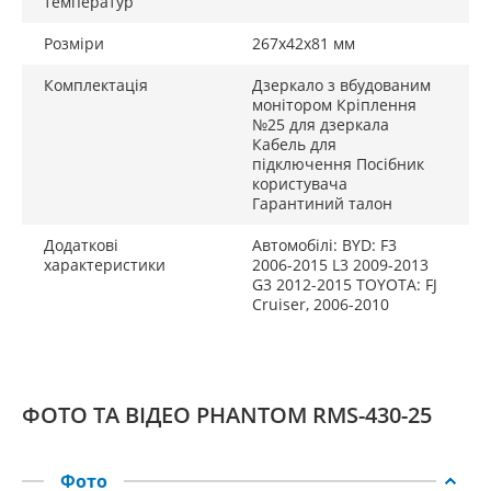
(при вимкненні задньої передачі).
температур
Розміри
267х42х81 мм
Натискаючи кнопку на передній частині дзеркала
заднього виду Phantom RMS-430-25 у режимі
Комплектація
Дзеркало з вбудованим
відеокамери заднього огляду, можна регулювати
монітором Кріплення
яскравість вбудованого монітора за рівнем:
№25 для дзеркала
0,5,10,15,20,25,30,35,40. Вибраний рівень буде
Кабель для
підключення Посібник
автоматично збережено для подальшого
користувача
користування.
Гарантиний талон
Характеристики:
Додаткові
Автомобілі: BYD: F3
характеристики
2006-2015 L3 2009-2013
Монітор: TFT LCD 4,3′
G3 2012-2015 TOYOTA: FJ
Cruiser, 2006-2010
Роздільна здатність: 800 х 480
Співвідношення сторін: 16:9
Система кольоровості: PAL/NTSC (автовизначення)
ФОТО ТА ВІДЕО PHANTOM RMS-430-25
Відеовхід: 2 композитних CVBS (RCA): 1 AV, 1 Cam
(автоматичне перемикання при включенні задньої
передачі)
Фото