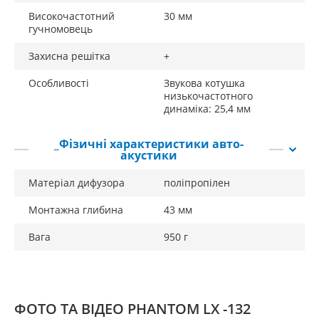
Високочастотний
30 мм
гучномовець
Захисна решітка
+
Особливості
Звукова котушка
низькочастотного
динаміка: 25,4 мм
_Фізичні характеристики авто-
акустики
Матеріал дифузора
поліпропілен
Монтажна глибина
43 мм
Вага
950 г
ФОТО ТА ВІДЕО PHANTOM LX -132