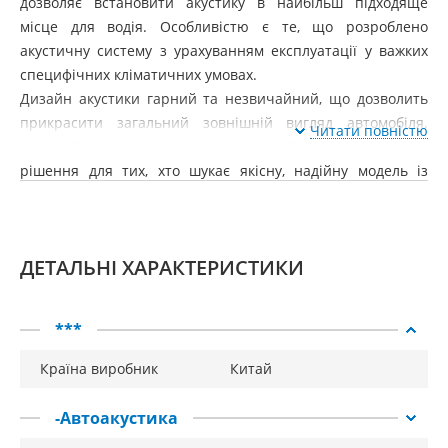
дозволяє встановити акустику в найбільш підходяще
місце для водія. Особливістю є те, що розроблено
акустичну систему з урахуванням експлуатації у важких
специфічних кліматичних умовах.
Дизайн акустики гарний та незвичайний, що дозволить
прикрасити загальний зовнішній вигляд автомобіля.
Читати повністю
Автомобільна акустична система PHANTOM відмінне
рішення для тих, хто шукає якісну, надійну модель із
приємним чистим звучанням за демократичною ціною.
Автоакустика Phantom FS-5.2:
ДЕТАЛЬНІ ХАРАКТЕРИСТИКИ
Тип: 2-х смугова компонентна;
Розмір низькочастотного динаміка: 5,25 "(130мм);
***
Вага магніту низькочастотного динаміка: 6.5oz/185г;
Країна виробник
Китай
Звукова котушка низькочастотної динаміки: 25 мм ASV;
Резонансна частота, Гц: 85;
-Автоакустика