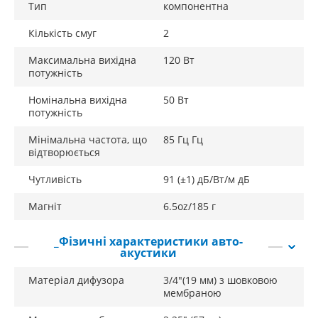
Підвіси: бутилкаучук;
Тип
компонентна
Розмір високочастотного динаміка: 3/4" (19 мм) із
Кількість смуг
2
шовковою мембраною;
Максимальна вихідна
120 Вт
Номінальна потужність, Вт: 50;
потужність
Максимальна потужність, Вт: 120;
Номінальна вихідна
50 Вт
потужність
Чутливість, дБ/Вт/м: 91 (±1);
Імпеданс, Ом: 4;
Мінімальна частота, що
85 Гц Гц
відтворюється
Настановна глибина, мм: 2.25" (57мм);
Чутливість
91 (±1) дБ/Вт/м дБ
Вага динаміка, кг: 1,34.
Магніт
6.5oz/185 г
_Фізичні характеристики авто-
акустики
Матеріал дифузора
3/4"(19 мм) з шовковою
мембраною