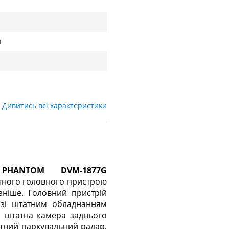
т
Дивитись всі характеристики
р
PHANTOM DVM-1877G
тного головного пристрою
ізніше. Головний пристрій
зі штатним обладнанням
і, штатна камера заднього
атний паркувальний радар,