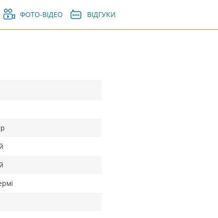
ФОТО-ВІДЕО
ВІДГУКИ
тр
й
й
ермі