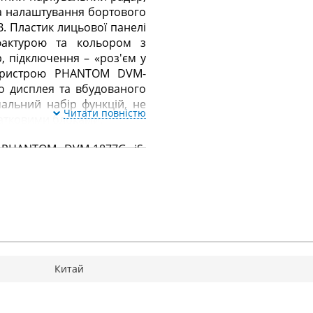
та налаштування бортового
. Пластик лицьової панелі
актурою та кольором з
р, підключення – «роз'єм у
 пристрою PHANTOM DVM-
о дисплея та вбудованого
альний набір функцій, не
Читати повністю
атковими блоками.
у PHANTOM DVM-1877G iS,
ості штатного головного
римує сучасні, необхідні в
нформацією про пробки
улюблену музику по радіо,
ми на DVD і телепередачі.
arrot, при русі зручно та
в'язок.
Китай