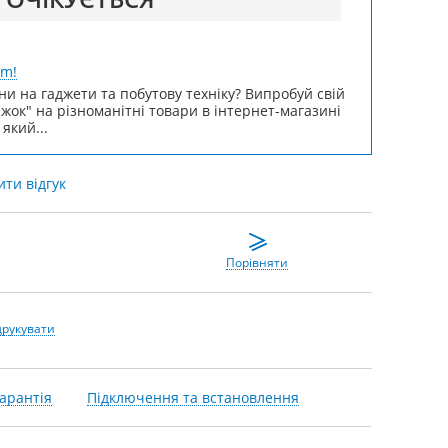
um!
ни на гаджети та побутову техніку? Випробуй свій
ижок" на різноманітні товари в інтернет-магазині
 який...
ти відгук
Порівняти
друкувати
арантія
Підключення та встановлення