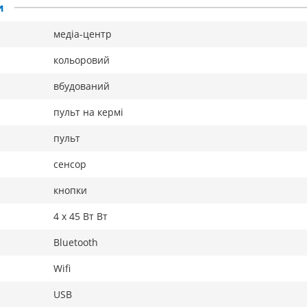
и
медіа-центр
кольоровий
вбудований
пульт на кермі
пульт
сенсор
кнопки
4 х 45 Вт Вт
Bluetooth
Wifi
USB