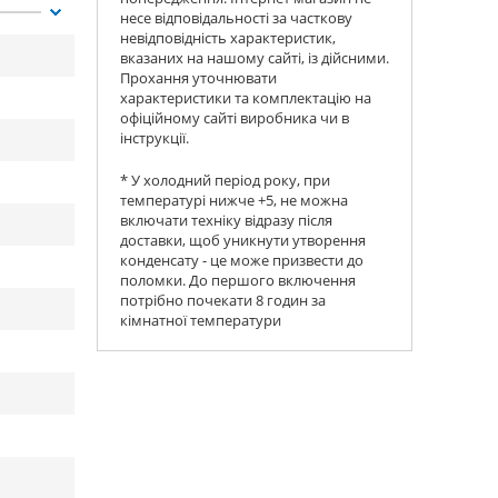
несе відповідальності за часткову
невідповідність характеристик,
вказаних на нашому сайті, із дійсними.
Прохання уточнювати
характеристики та комплектацію на
офіційному сайті виробника чи в
інструкції.
* У холодний період року, при
температурі нижче +5, не можна
включати техніку відразу після
доставки, щоб уникнути утворення
конденсату - це може призвести до
поломки. До першого включення
потрібно почекати 8 годин за
кімнатної температури