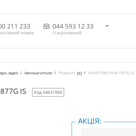
00 211 233
044 593 12 33
оштовний номер
стаціонарний
Phantom
PHANTOM DVM-1877G iS
вук, відео
Автомагнітоли
[X]
877G IS
Код 64631060
АКЦІЯ: