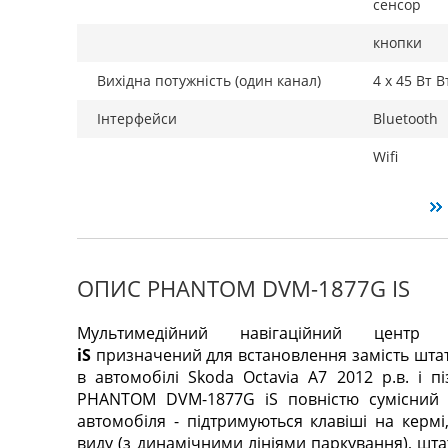
сенсор
кнопки
Вихідна потужність (один канал)
4 х 45 Вт В
Інтерфейси
Bluetooth
Wifi
ОПИС PHANTOM DVM-1877G IS
Мультимедійний навігаційний цент
iS
призначений для встановлення замість шта
в автомобілі Skoda Octavia A7 2012 р.в. і п
PHANTOM DVM-1877G iS повністю сумісний 
автомобіля - підтримуються клавіші на керм
виду (з динамічними лініями паркування), шт