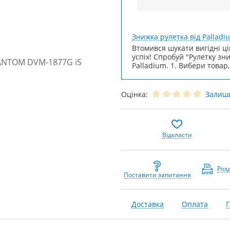
Знижка рулетка від Palladi
Втомився шукати вигідні ці
успіх! Спробуй "Рулетку зн
Palladium. 1. Вибери товар,
Оцінка:
Залиши
Відкласти
Роз
Поставити запитання
Доставка
Оплата
Г