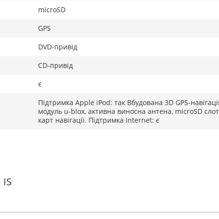
microSD
GPS
DVD-привід
CD-привід
є
Підтримка Apple iPod: так Вбудована 3D GPS-навігаці
модуль u-blox, активна виносна антена, microSD слот
карт навігації. Підтримка Internet: є
 IS