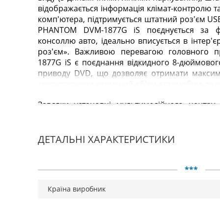
відображається інформація клімат-контролю 
комп'ютера, підтримується штатний роз'єм USB
PHANTOM DVM-1877G iS поєднується за ф
консоллю авто, ідеально вписується в інтер'є
роз'єм». Важливою перевагою головного
1877G iS є поєднання відкидного 8-дюймовог
приводу DVD, що дозволяє отримати максим
завантажуючи корисний об'єм автомобіля дод
Завдяки установці мультимедійного центр
користувач не тільки зберігає всі можлив
пристрою автомобіля Skoda Octavia A7, але і от
дорозі функції - 3D GPS навігацію з і
ДЕТАЛЬНІ ХАРАКТЕРИСТИКИ
(підтримуються карти «Навітел», «Mireo Don» 
або з різних носіїв, а також дивитися філь
Завдяки вбудованому модулю Bluetooth від P
***
безпечно можна використовувати мобільний з
Країна виробник