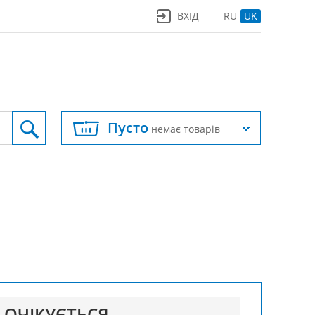
ВХІД
RU
UK
Пусто
немає товарів
ОЧІКУЄТЬСЯ