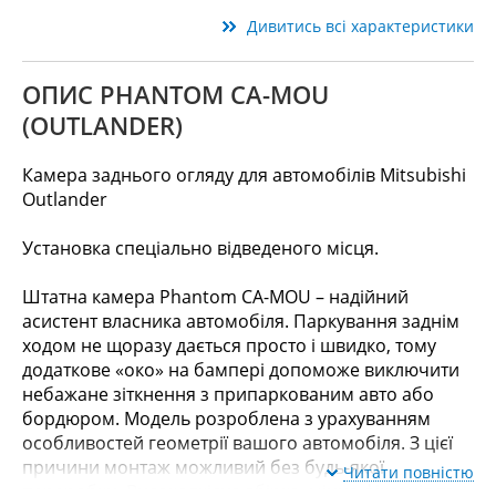
Дивитись всі характеристики
ОПИС PHANTOM CA-MOU
(OUTLANDER)
Камера заднього огляду для автомобілів Mitsubishi
Outlander
Установка спеціально відведеного місця.
Штатна камера Phantom CA-MOU – надійний
асистент власника автомобіля. Паркування заднім
ходом не щоразу дається просто і швидко, тому
додаткове «око» на бампері допоможе виключити
небажане зіткнення з припаркованим авто або
бордюром. Модель розроблена з урахуванням
особливостей геометрії вашого автомобіля. З цієї
причини монтаж можливий без будь-якої
Читати повністю
переробки. Високоякісна збірка, міцна фіксація та