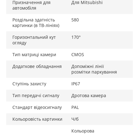
Призначення для
Для Mitsubishi
автомобіля
Роздільна здатність
580
картинки (в ТВ-лініях)
Горизонтальний кут
170°
огляду
Тип матриці камери
CMOS
Додаткове обладнання
Допоміжні лінії
розмітки паркування
Ступінь захисту
IP67
Тип передачі сигналу
Дротова камера
Стандарт відеосигналу
PAL
Кольоровість картинки
Ч/б
Кольорова