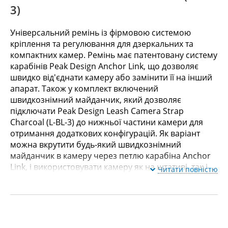
3)
Універсальний ремінь із фірмовою системою
кріплення та регулювання для дзеркальних та
компактних камер. Ремінь має патентовану систему
карабінів Peak Design Anchor Link, що дозволяє
швидко від'єднати камеру або замінити її на інший
апарат. Також у комплект включений
швидкознімний майданчик, який дозволяє
підключати Peak Design Leash Camera Strap
Charcoal (L-BL-3) до нижньої частини камери для
отримання додаткових конфігурацій. Як варіант
можна вкрутити будь-який швидкознімний
майданчик в камеру через петлю карабіна Anchor
Link, і використовувати камеру як на штативі, так і
Читати повністю
для швидкого приєднання плечового ременя.
Довжина цього ременя регулюється від 82.8 до 145
см, ширина 1.9 см. Петлі регулювання дозволяють
швидко змінювати довжину повідця під час