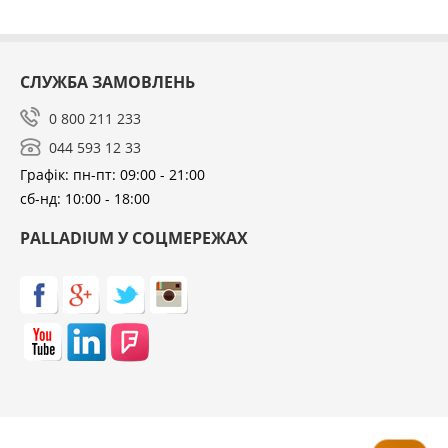
використання, дві алюмінієві пряжки Hypalon
адаптовані для регулювання пальцем однієї руки.
Дизайн передбачає носіння камери як на шиї так і
через плече для перехресного носіння, ремінь
СЛУЖБА ЗАМОВЛЕНЬ
можна пристосувати і для носіння невеликих сумок.
0 800 211 233
Майданчик та елементи кріплення виконані з
анодованого алюмінію. У постачання включено
044 593 12 33
чохол та додатковий комплект карабінів.
Графік: пн-пт: 09:00 - 21:00
сб-нд: 10:00 - 18:00
PALLADIUM У СОЦМЕРЕЖАХ