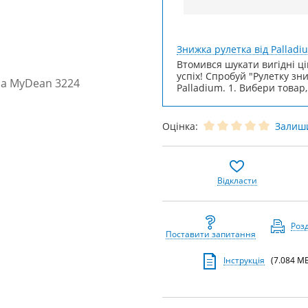
Знижка рулетка від Palladi
Втомився шукати вигідні ці
успіх! Спробуй "Рулетку зн
Palladium. 1. Вибери товар,
Оцінка:
Залиши
Відкласти
Роз
Поставити запитання
Інструкція
(7.084 МБ