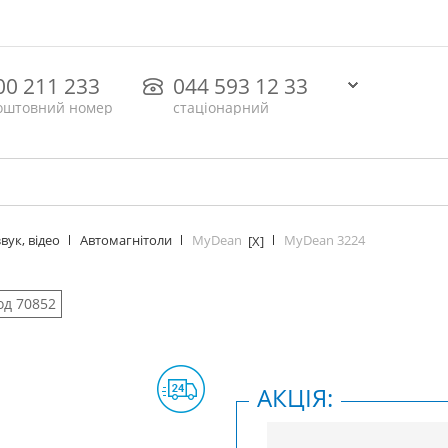
00 211 233
044 593 12 33
оштовний номер
стаціонарний
MyDean
MyDean 3224
вук, відео
Автомагнітоли
[X]
од 70852
АКЦІЯ: