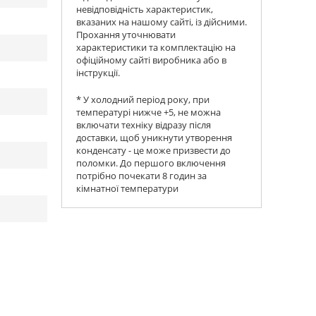
невідповідність характеристик,
вказаних на нашому сайті, із дійсними.
Прохання уточнювати
характеристики та комплектацію на
офіційному сайті виробника або в
інструкції.
* У холодний період року, при
температурі нижче +5, не можна
включати техніку відразу після
доставки, щоб уникнути утворення
конденсату - це може призвести до
поломки. До першого включення
потрібно почекати 8 годин за
кімнатної температури