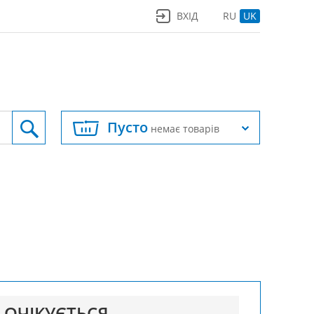
ВХІД
RU
UK
Пусто
немає товарів
ОЧІКУЄТЬСЯ