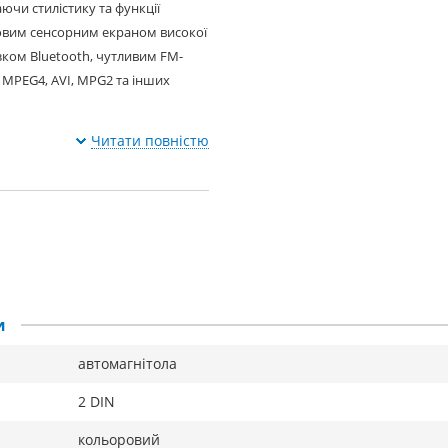
аючи стилістику та функції
овим сенсорним екраном високої
'язком Bluetooth, чутливим FM-
MPEG4, AVI, MPG2 та інших
Читати повністю
и
автомагнітола
2 DIN
кольоровий