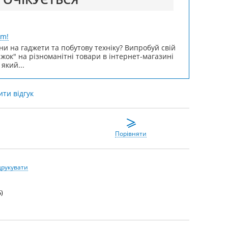
um!
ни на гаджети та побутову техніку? Випробуй свій
ижок" на різноманітні товари в інтернет-магазині
 який...
ти відгук
Порівняти
друкувати
)