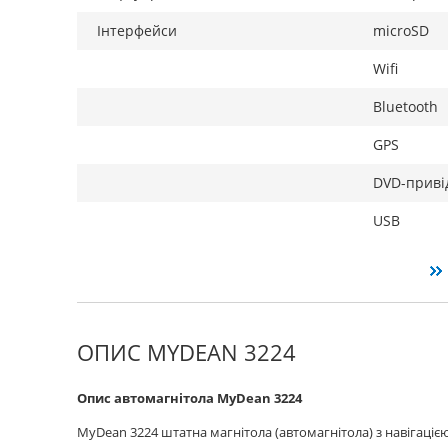
Інтерфейси
microSD
Wifi
Bluetooth
GPS
DVD-приві
USB
ОПИС MYDEAN 3224
Опис автомагнітола MyDean 3224
MyDean 3224 штатна магнітола (автомагнітола) з навігацією