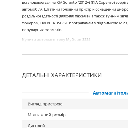
встановлюється на KIA Sorento (2012+) (КІА Соренто) зберіг
автомобіля. Штатний головний пристрій оснащений цифр
роздільної здатності (800x480 пікселів), а також гучним зв
тюнером, DVD/CD/USB/SD програвачем з підтримкою MP3, 
популярних форматів.
Купити автомагнітолу MyDean 3224
ДЕТАЛЬНІ ХАРАКТЕРИСТИКИ
Автомагнітол
Вигляд пристрою
Монтажний розмір
Дисплей