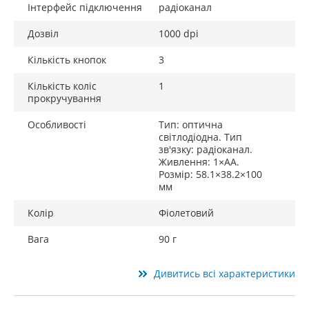
Інтерфейс підключення
радіоканал
Дозвіл
1000 dpi
Кількість кнопок
3
Кількість коліс
1
прокручування
Особливості
Тип: оптична
світлодіодна. Тип
зв'язку: радіоканал.
Живлення: 1×AA.
Розмір: 58.1×38.2×100
мм
Колір
Фіолетовий
Вага
90 г
Дивитись всі характеристики