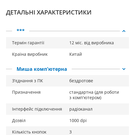
місці.
ДЕТАЛЬНІ ХАРАКТЕРИСТИКИ
Наноприймач із зручним підключенням
У дорозі можна залишити наноприймач
підключеним до комп'ютера або прибрати в
***
спеціальний відсік миші.
Термін гарантії
12 міс. від виробника
Зручно для правші та шульги
Країна виробник
Китай
Завдяки симетричному дизайну та клавішам, що
настроюються, миша може використовуватися як
правшами, так і лівшами.
Миша комп'ютерна
З'єднання з ПК
бездротове
Призначення
стандартна (для роботи
з комп'ютером)
Інтерфейс підключення
радіоканал
Дозвіл
1000 dpi
Кількість кнопок
3