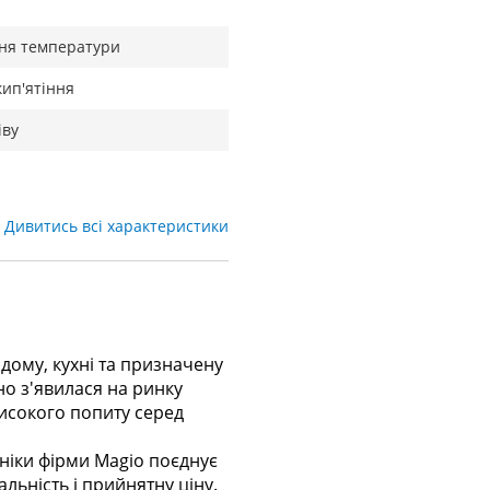
ня температури
кип'ятіння
іву
Дивитись всі характеристики
дому, кухні та призначену
о з'явилася на ринку
високого попиту серед
ніки фірми Magio поєднує
льність і прийнятну ціну.