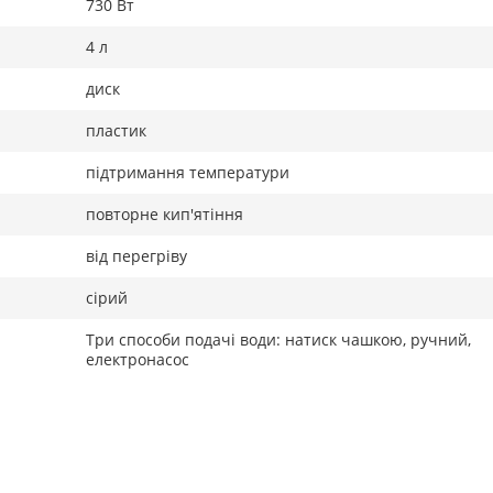
730 Вт
4 л
диск
пластик
підтримання температури
повторне кип'ятіння
від перегріву
сірий
Три способи подачі води: натиск чашкою, ручний,
електронасос