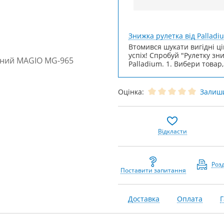
Знижка рулетка від Palladi
Втомився шукати вигідні ці
успіх! Спробуй "Рулетку зн
Palladium. 1. Вибери товар,
Оцінка:
Залиши
Відкласти
Роз
Поставити запитання
Доставка
Оплата
Г