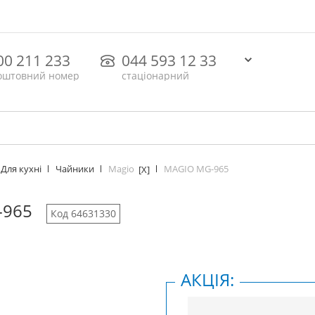
00 211 233
044 593 12 33
оштовний номер
стаціонарний
Magio
MAGIO MG-965
Для кухні
Чайники
[X]
-965
Код 64631330
АКЦІЯ: