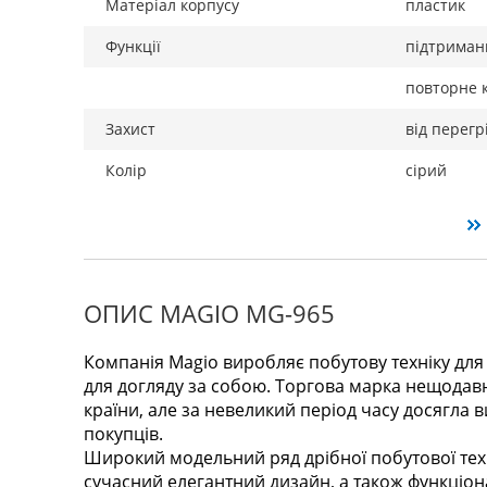
Матеріал корпусу
пластик
Функції
підтриман
повторне 
Захист
від перегр
Колір
сірий
ОПИС MAGIO MG-965
Компанія Magio виробляє побутову техніку для 
для догляду за собою. Торгова марка нещодавн
країни, але за невеликий період часу досягла 
покупців.
Широкий модельний ряд дрібної побутової тех
сучасний елегантний дизайн, а також функціона