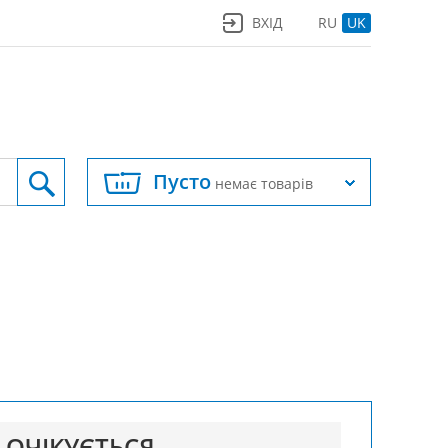
ВХІД
RU
UK
Пусто
немає товарів
ОЧІКУЄТЬСЯ