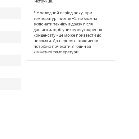
інструкції.
* У холодний період року, при
температурі нижче +5, не можна
включати техніку відразу після
доставки, щоб уникнути утворення
конденсату - це може призвести до
поломки. До першого включення
потрібно почекати 8 годин за
кімнатної температури