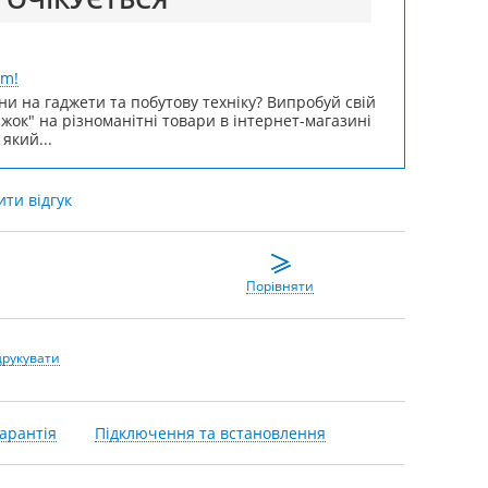
um!
ни на гаджети та побутову техніку? Випробуй свій
ижок" на різноманітні товари в інтернет-магазині
 який...
ти відгук
Порівняти
друкувати
арантія
Підключення та встановлення