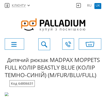
КЛІЄНТУ
RU
UK
MADPAX MOPPETS
Дитячий рюкзак
FULL КОЛІР BEASTLY BLUE (КОЛІР
ТЕМНО-СИНІЙ) (M/FUR/BLU/FULL)
Код 64806631