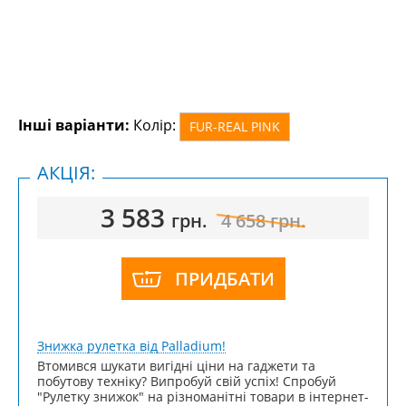
Інші варіанти:
Колір:
FUR-REAL PINK
АКЦІЯ:
3 583
грн.
4 658
грн.
ПРИДБАТИ
Знижка рулетка від Palladium!
Втомився шукати вигідні ціни на гаджети та
побутову техніку? Випробуй свій успіх! Спробуй
"Рулетку знижок" на різноманітні товари в інтернет-