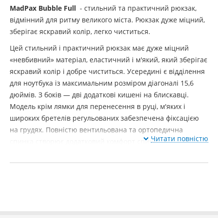
MadPax Bubble Full
- стильний та практичний рюкзак,
відмінний для ритму великого міста. Рюкзак дуже міцний,
зберігає яскравий колір, легко чиститься.
Цей стильний і практичний рюкзак має дуже міцний
«невбивний» матеріал, еластичний і м'який, який зберігає
яскравий колір і добре чиститься. Усередині є відділення
для ноутбука із максимальним розміром діагоналі 15,6
дюймів. З боків — дві додаткові кишені на блискавці.
Модель крім лямки для перенесення в руці, м'яких і
широких бретелів регульованих забезпечена фіксацією
на грудях. Повністю вентильована та ортопедична
Читати повністю
спинка створює додатковий комфорт спині.